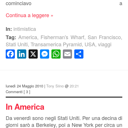
cominciavo a
Continua a leggere »
intimistica
In:
America
,
Fisherman's Wharf
,
San Francisco
,
Tag:
Stati Uniti
,
Transamerica Pyramid
,
USA
,
viaggi
Facebook
LinkedIn
X
Messenger
WhatsApp
Email
Condividi
lunedì 24 Maggio 2010 |
Tony Siino
@
20:21
Commenti
[ 3 ]
In America
Da venerdì sono negli Stati Uniti. Per una decina di
giorni sarò a Berkeley, poi a New York per circa un