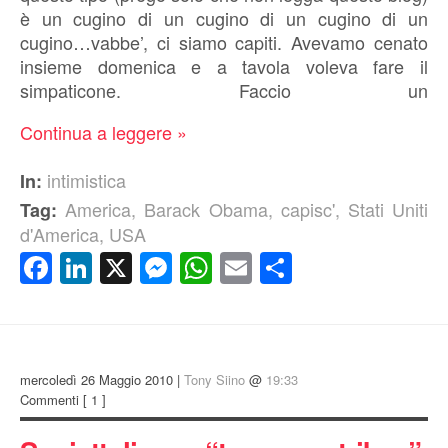
è un cugino di un cugino di un cugino di un
cugino…vabbe’, ci siamo capiti. Avevamo cenato
insieme domenica e a tavola voleva fare il
simpaticone. Faccio un
Continua a leggere »
intimistica
In:
America
,
Barack Obama
,
capisc'
,
Stati Uniti
Tag:
d'America
,
USA
Facebook
LinkedIn
X
Messenger
WhatsApp
Email
Condividi
mercoledì 26 Maggio 2010 |
Tony Siino
@
19:33
Commenti
[ 1 ]