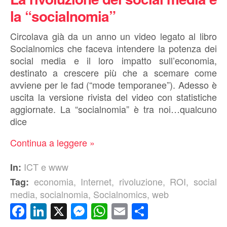
la “socialnomia”
Circolava già da un anno un video legato al libro
Socialnomics che faceva intendere la potenza dei
social media e il loro impatto sull’economia,
destinato a crescere più che a scemare come
avviene per le fad (“mode temporanee”). Adesso è
uscita la versione rivista del video con statistiche
aggiornate. La “socialnomia” è tra noi…qualcuno
dice
Continua a leggere »
ICT e www
In:
economia
,
Internet
,
rivoluzione
,
ROI
,
social
Tag:
media
,
socialnomia
,
Socialnomics
,
web
Facebook
LinkedIn
X
Messenger
WhatsApp
Email
Condividi