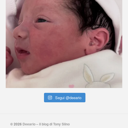
Segui @deeario
© 2026
Deeario – il blog di Tony Siino