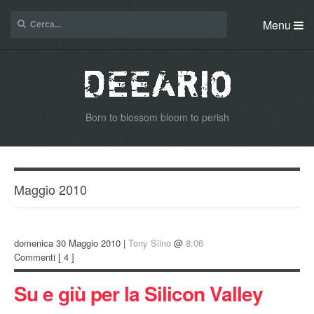
Menu
Born to blossom bloom to perish
Maggio 2010
domenica 30 Maggio 2010 |
Tony Siino
@
8:06
Commenti
[ 4 ]
Su e giù per la Silicon Valley