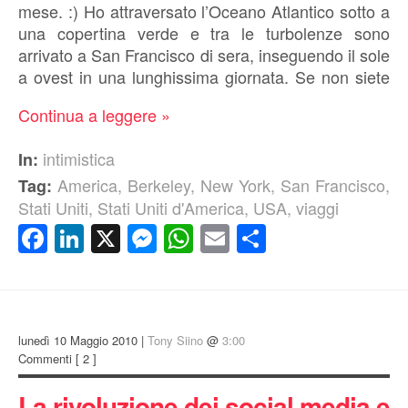
mese. :) Ho attraversato l’Oceano Atlantico sotto a
una copertina verde e tra le turbolenze sono
arrivato a San Francisco di sera, inseguendo il sole
a ovest in una lunghissima giornata. Se non siete
Continua a leggere »
intimistica
In:
America
,
Berkeley
,
New York
,
San Francisco
,
Tag:
Stati Uniti
,
Stati Uniti d'America
,
USA
,
viaggi
Facebook
LinkedIn
X
Messenger
WhatsApp
Email
Condividi
lunedì 10 Maggio 2010 |
Tony Siino
@
3:00
Commenti
[ 2 ]
La rivoluzione dei social media e