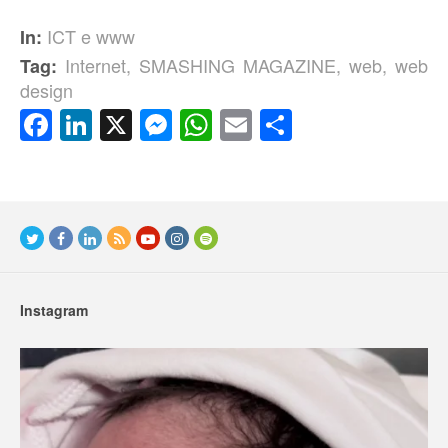
ICT e www
In:
Internet
,
SMASHING MAGAZINE
,
web
,
web
Tag:
design
Facebook
LinkedIn
X
Messenger
WhatsApp
Email
Condividi
Instagram