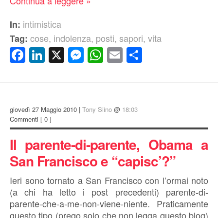
Continua a leggere »
intimistica
In:
cose
,
indolenza
,
posti
,
sapori
,
vita
Tag:
Facebook
LinkedIn
X
Messenger
WhatsApp
Email
Condividi
giovedì 27 Maggio 2010 |
Tony Siino
@
18:03
Commenti
[ 0 ]
Il parente-di-parente, Obama a
San Francisco e “capisc’?”
Ieri sono tornato a San Francisco con l’ormai noto
(a chi ha letto i post precedenti) parente-di-
parente-che-a-me-non-viene-niente. Praticamente
questo tipo (prego solo che non legga questo blog)