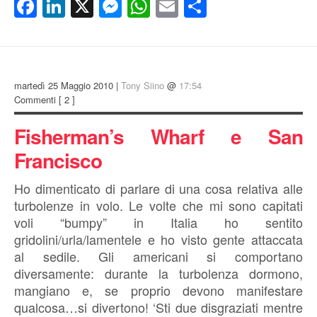
Facebook
LinkedIn
X
Messenger
WhatsApp
Email
Condividi
martedì 25 Maggio 2010 |
Tony Siino
@
17:54
Commenti
[ 2 ]
Fisherman’s Wharf e San
Francisco
Ho dimenticato di parlare di una cosa relativa alle
turbolenze in volo. Le volte che mi sono capitati
voli “bumpy” in Italia ho sentito
gridolini/urla/lamentele e ho visto gente attaccata
al sedile. Gli americani si comportano
diversamente: durante la turbolenza dormono,
mangiano e, se proprio devono manifestare
qualcosa…si divertono! ‘Sti due disgraziati mentre