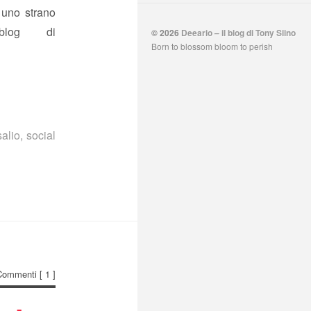
 uno strano
blog di
© 2026
Deeario – il blog di Tony Siino
Born to blossom bloom to perish
alio
,
social
Commenti
[ 1 ]