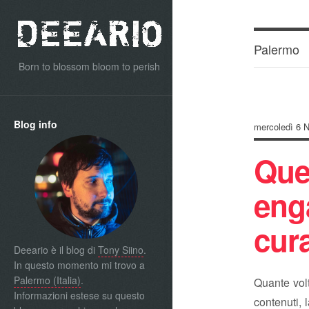
Palermo
Born to blossom bloom to perish
Blog info
mercoledì 6 
Qu
eng
cur
Deeario è il blog di
Tony Siino
.
In questo momento mi trovo a
Palermo (Italia)
.
Quante volt
Informazioni estese su questo
contenuti, 