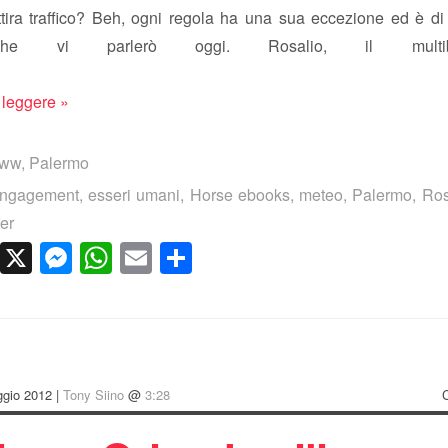
ttira traffico? Beh, ogni regola ha una sua eccezione ed è di
he vi parlerò oggi. Rosalio, il multi
 leggere »
www
,
Palermo
ngagement
,
esseri umani
,
Horse ebooks
,
meteo
,
Palermo
,
Ros
ter
cebook
LinkedIn
X
Messenger
WhatsApp
Email
Condividi
ggio 2012 |
Tony Siino
@
3:28