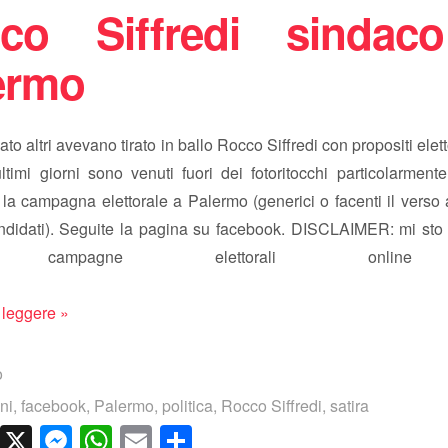
co Siffredi sindac
ermo
to altri avevano tirato in ballo Rocco Siffredi con propositi eletto
timi giorni sono venuti fuori dei fotoritocchi particolarment
la campagna elettorale a Palermo (generici o facenti il verso 
andidati). Seguite la pagina su facebook. DISCLAIMER: mi st
e campagne elettorali onlin
 leggere »
o
ni
,
facebook
,
Palermo
,
politica
,
Rocco Siffredi
,
satira
cebook
LinkedIn
X
Messenger
WhatsApp
Email
Condividi