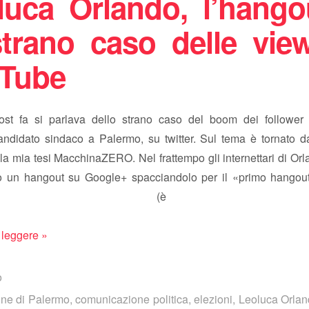
luca Orlando, l’hango
strano caso delle vie
Tube
st fa si parlava dello strano caso del boom dei follower
andidato sindaco a Palermo, su twitter. Sul tema è tornato 
la mia tesi MacchinaZERO. Nel frattempo gli internettari di O
o un hangout su Google+ spacciandolo per il «primo hangout 
ndo» (è fal
 leggere »
o
e di Palermo
,
comunicazione politica
,
elezioni
,
Leoluca Orla