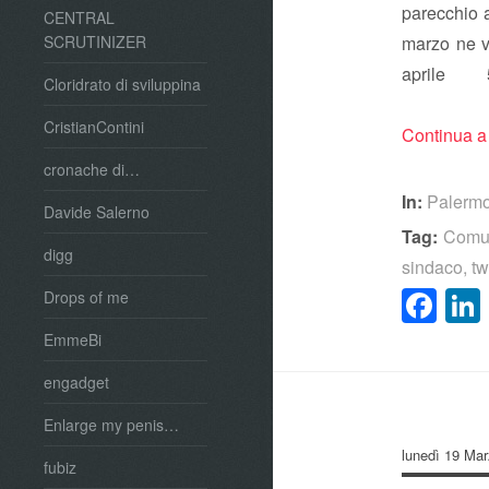
parecchio 
CENTRAL
SCRUTINIZER
marzo ne ve
aprile
Cloridrato di sviluppina
CristianContini
Continua a
cronache di…
In:
Palerm
Davide Salerno
Tag:
Comun
digg
sindaco
,
tw
Fa
Drops of me
EmmeBi
engadget
Enlarge my penis…
lunedì 19 Ma
fubiz