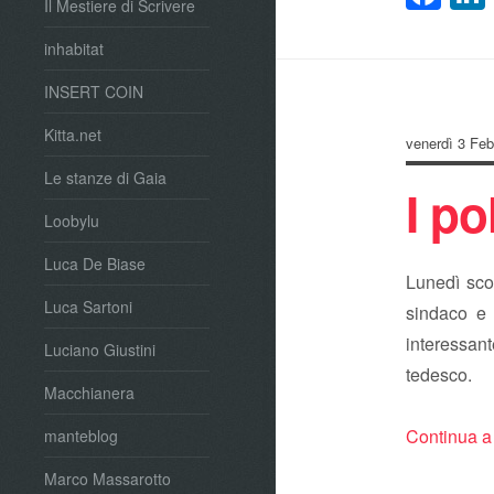
Il Mestiere di Scrivere
inhabitat
INSERT COIN
Kitta.net
venerdì 3 Feb
Le stanze di Gaia
I po
Loobylu
Luca De Biase
Lunedì sco
Luca Sartoni
sindaco e 
interessante
Luciano Giustini
tedesco
Macchianera
Continua a
manteblog
Marco Massarotto