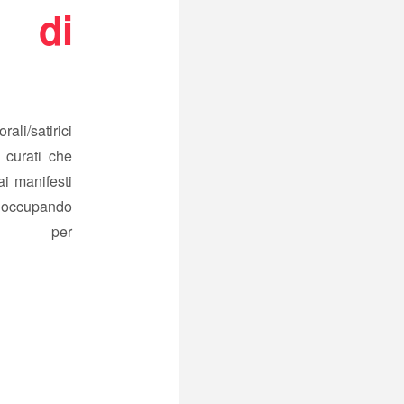
o di
rali/satirici
e curati che
ai manifesti
o occupando
e per