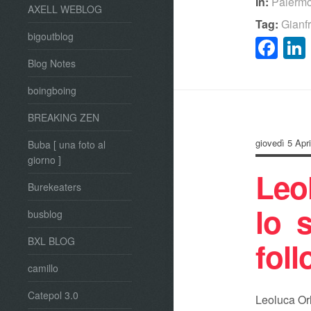
In:
Palerm
AXELL WEBLOG
Tag:
Gianf
bigoutblog
Fa
Blog Notes
boingboing
BREAKING ZEN
giovedì 5 Apr
Buba [ una foto al
giorno ]
Leo
Burekeaters
lo 
busblog
BXL BLOG
fol
camillo
Catepol 3.0
Leoluca Orl