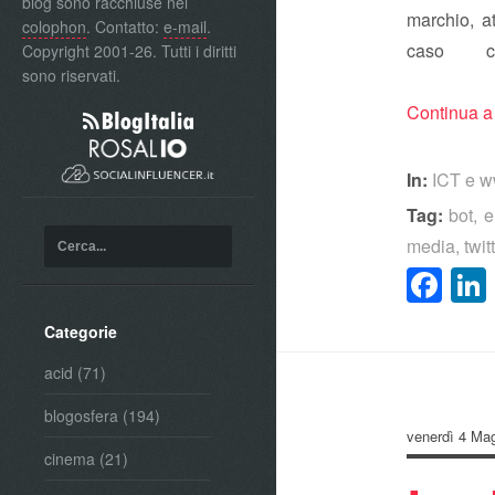
blog sono racchiuse nel
marchio, a
colophon
. Contatto:
e-mail
.
caso c
Copyright 2001-26. Tutti i diritti
sono riservati.
Continua a
In:
ICT e 
Tag:
bot
,
e
media
,
twit
Fa
Categorie
acid
(71)
blogosfera
(194)
venerdì 4 Ma
cinema
(21)