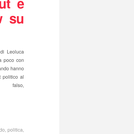
ut e
w su
 di Leoluca
da poco con
rlando hanno
politico al
so,
ndo
,
politica
,