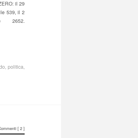
ZERO: il 29
le 539, il 2
e 2652.
ndo
,
politica
,
Commenti
[ 2 ]