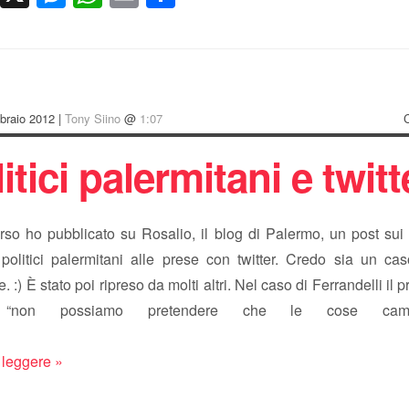
braio 2012 |
Tony Siino
@
1:07
litici palermitani e twitt
rso ho pubblicato su Rosalio, il blog di Palermo, un post sui 
politici palermitani alle prese con twitter. Credo sia un cas
. :) È stato poi ripreso da molti altri. Nel caso di Ferrandelli il 
. “non possiamo pretendere che le cose cam
 leggere »