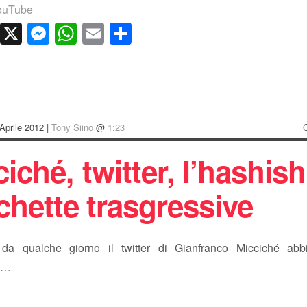
ouTube
cebook
LinkedIn
X
Messenger
WhatsApp
Email
Condividi
Aprile 2012 |
Tony Siino
@
1:23
iché, twitter, l’hashish
chette trasgressive
da qualche giorno il twitter di Gianfranco Micciché abb
o…