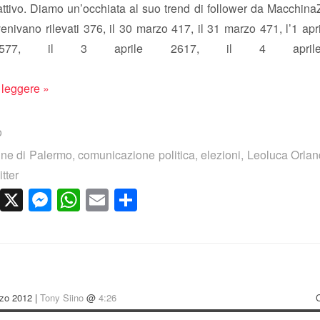
attivo. Diamo un’occhiata al suo trend di follower da Macchina
nivano rilevati 376, il 30 marzo 417, il 31 marzo 471, l’1 apri
 577, il 3 aprile 2617, il 4 april
 leggere »
o
e di Palermo
,
comunicazione politica
,
elezioni
,
Leoluca Orla
itter
cebook
LinkedIn
X
Messenger
WhatsApp
Email
Condividi
rzo 2012 |
Tony Siino
@
4:26