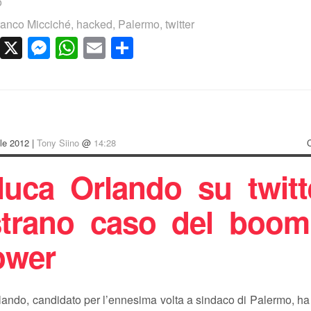
o
ranco Micciché
,
hacked
,
Palermo
,
twitter
cebook
LinkedIn
X
Messenger
WhatsApp
Email
Condividi
ile 2012 |
Tony Siino
@
14:28
luca Orlando su twitt
strano caso del boom
lower
ando, candidato per l’ennesima volta a sindaco di Palermo, ha 