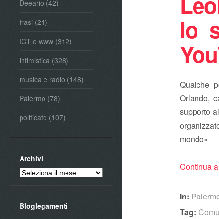
Leo
Deeario
(42)
lo 
frasi
(21)
ICT e www
(312)
You
intimistica
(328)
musica e radio
(148)
Qualche po
Orlando, c
Palermo
(78)
supporto al
politicate
(107)
organizzat
mo
Archivi
Continua a
Archivi
In:
Palerm
Bloglegamenti
Tag:
Comun