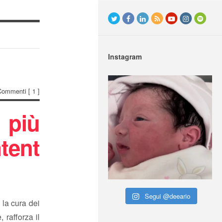
Instagram
Commenti
[ 1 ]
più
tent
Segui @deeario
 la cura dei
 rafforza il