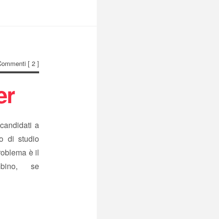
Commenti
[ 2 ]
er
candidati a
o di studio
problema è il
bino, se