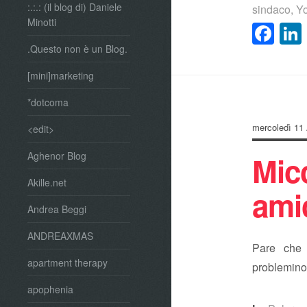
:.:.: (il blog di) Daniele
sindaco
,
Y
Minotti
Fa
.Questo non è un Blog.
[mini]marketing
*dotcoma
mercoledì 11 
<edit>
Micc
Aghenor Blog
Akille.net
ami
Andrea Beggi
ANDREAXMAS
Pare che 
apartment therapy
problemin
apophenia