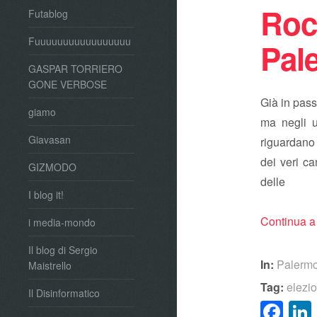
Roc
Futablog
Fuuuuuuuuuuuuuuuuu
Pal
GASPAR TORRIERO
GONE VERBOSE
Già in passa
giamo
ma negli ul
Giavasan
riguardano 
dei veri c
GIZMODO
dell
I blog it!
Continua a
i media-mondo
Il blog di Sergio
In:
Palerm
Maistrello
Tag:
elezio
Il Disinformatico
Fa