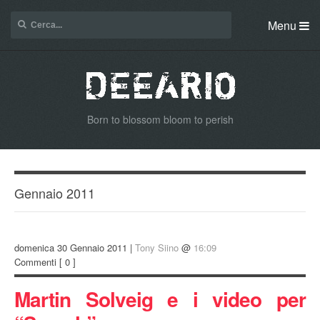
Menu
Born to blossom bloom to perish
Gennaio 2011
domenica 30 Gennaio 2011 |
Tony Siino
@
16:09
Commenti
[ 0 ]
Martin Solveig e i video per