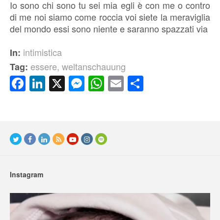
Io sono chi sono tu sei mia egli è con me o contro
di me noi siamo come roccia voi siete la meraviglia
del mondo essi sono niente e saranno spazzati via
intimistica
In:
essere
,
weltanschauung
Tag:
Facebook
LinkedIn
X
Messenger
WhatsApp
Email
Condividi
Instagram