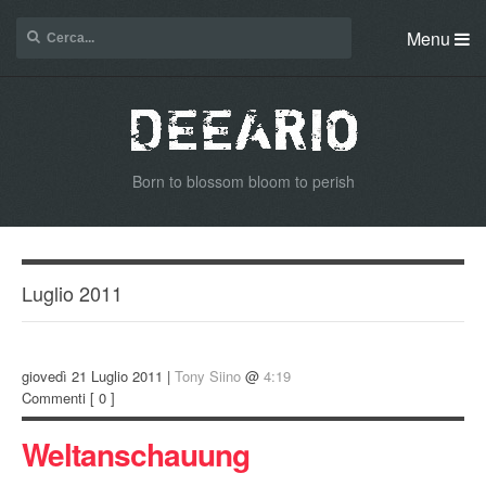
Menu
Born to blossom bloom to perish
Luglio 2011
giovedì 21 Luglio 2011 |
Tony Siino
@
4:19
Commenti
[ 0 ]
Weltanschauung