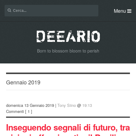
Menu
Born to blossom bloom to perish
Gennaio 2019
domenica 13 Gennaio 2019 |
Tony Siino
@
19:13
Commenti
[ 1 ]
Inseguendo segnali di futuro, tra