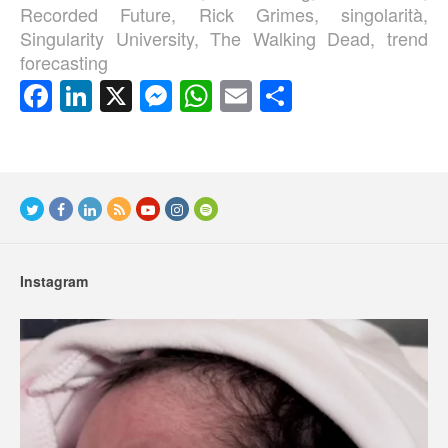
Recorded Future
,
Rick Grimes
,
singolarità
,
Singularity University
,
The Walking Dead
,
trend
forecasting
Facebook
LinkedIn
X
Messenger
WhatsApp
Email
Condividi
Instagram