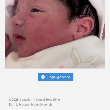
Segui @deeario
© 2026
Deeario – il blog di Tony Siino
Born to blossom bloom to perish