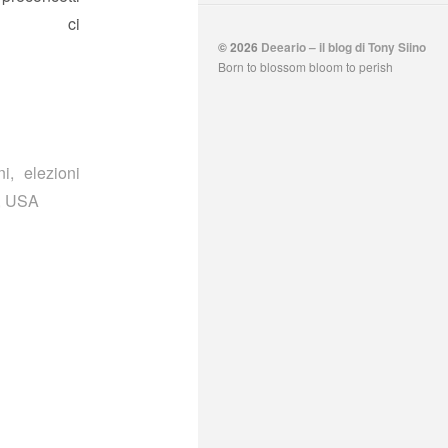
ico ci
© 2026
Deeario – il blog di Tony Siino
Born to blossom bloom to perish
ni
,
elezioni
,
USA