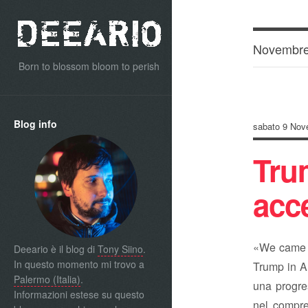
Novembre
Born to blossom bloom to perish
Blog info
sabato 9 Nov
Tru
acc
«We came in
Deeario è il blog di
Tony Siino
.
In questo momento mi trovo a
Trump in Am
Palermo (Italia)
.
una progres
Informazioni estese su questo
nel compre