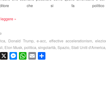
imprenditore che si fa polit
 leggere »
te
ica
,
Donald Trump
,
e-acc
,
effective accelerationism
,
elezio
li
,
Elon Musk
,
politica
,
singolarità
,
Spazio
,
Stati Uniti d'America
cebook
LinkedIn
X
Messenger
WhatsApp
Email
Condividi