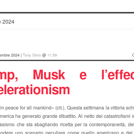
 2024
embre 2024 |
Tony Siino
@
11:59
mp, Musk e l’effec
elerationism
 peace for all mankind» (cit.). Questa settimana la vittoria sch
erica ha generato grande dibattito. Al netto dei catastrofismi i
sismo che sta sbagliando ricetta per la contemporaneità, dell
ndere uno scenario peculiare come quello americano e dei 