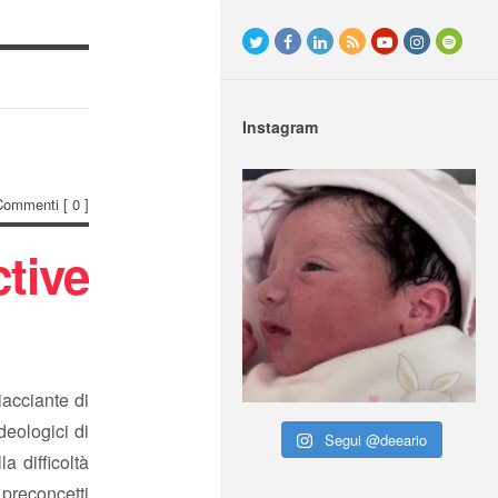
Instagram
Commenti
[ 0 ]
tive
iacciante di
deologici di
Segui @deeario
a difficoltà
preconcetti