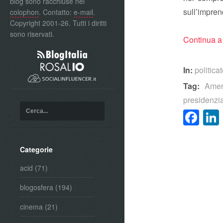
blog sono racchiuse nel
sull’
colophon
. Contatto:
e-mail
.
Copyright 2001-26. Tutti i diritti
sono riservati.
Continua a
In:
politica
Tag:
Amer
presidenzia
Fa
Categorie
acid
(71)
blogosfera
(194)
cinema
(21)