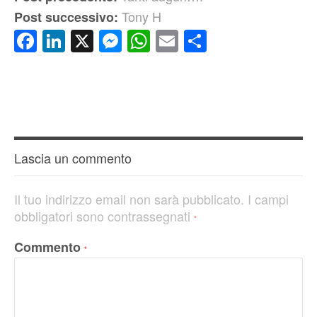
Tony H
Post successivo:
Facebook
LinkedIn
X
Messenger
WhatsApp
Email
Condividi
Lascia un commento
Il tuo indirizzo email non sarà pubblicato.
I campi
obbligatori sono contrassegnati
*
Commento
*