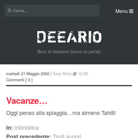
Menu
Born to blossom bloom to perish
martedì 21 Maggio 2002 |
Tony Siino
@
12:35
Commenti
[ 0 ]
Vacanze…
Oggi penso alla spiaggia…ma almeno Tahiti!
intimistica
In:
Tanti auguri….
Post precedente: