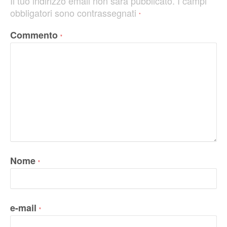
Il tuo indirizzo email non sarà pubblicato.
I campi
obbligatori sono contrassegnati
*
Commento
*
Nome
*
e-mail
*