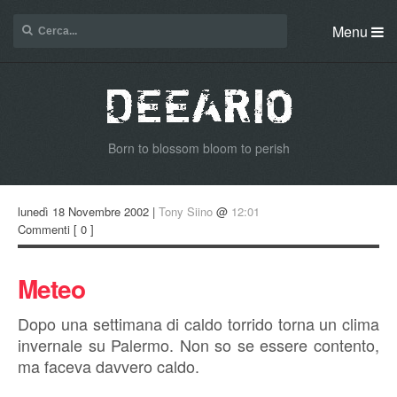
Menu
Born to blossom bloom to perish
lunedì 18 Novembre 2002 |
Tony Siino
@
12:01
Commenti
[ 0 ]
Meteo
Dopo una settimana di caldo torrido torna un clima
invernale su Palermo. Non so se essere contento,
ma faceva davvero caldo.