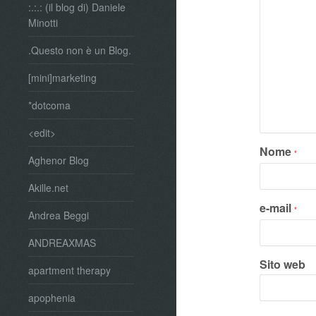
:.:.: (il blog di) Daniele
Minotti
.Questo non è un Blog.
[mini]marketing
*dotcoma
<edit>
Nome
*
Aghenor Blog
Akille.net
e-mail
*
Andrea Beggi
ANDREAXMAS
Sito web
apartment therapy
apophenia