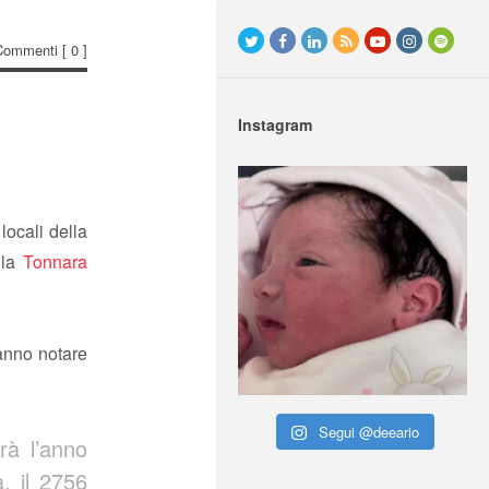
Commenti
[ 0 ]
Instagram
locali della
 la
Tonnara
anno notare
Segui @deeario
rà l’anno
a, il 2756