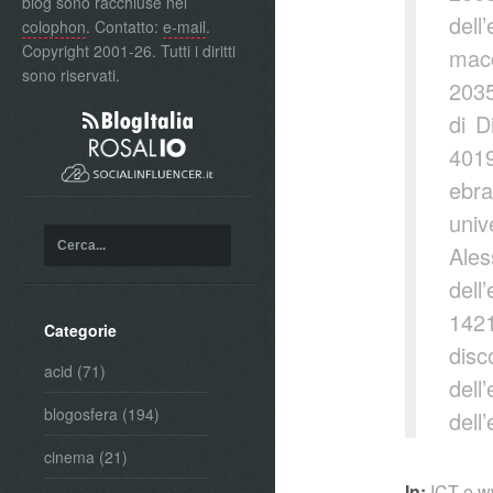
blog sono racchiuse nel
dell
colophon
. Contatto:
e-mail
.
Copyright 2001-26. Tutti i diritti
macc
sono riservati.
2035
di D
4019
ebra
uni
Ales
dell
142
Categorie
disc
acid
(71)
dell
blogosfera
(194)
dell
cinema
(21)
In:
ICT e 