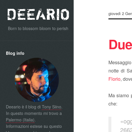
giovedì 2 Ge
Born to blossom bloom to perish
Due
Blog info
Messaggio l
notte di S
Florio
, dov
Ma siamo p
che:
Deeario è il blog di
Tony Siino
.
In questo momento mi trovo a
Palermo (Italia)
.
«ogg
Informazioni estese su questo
2663