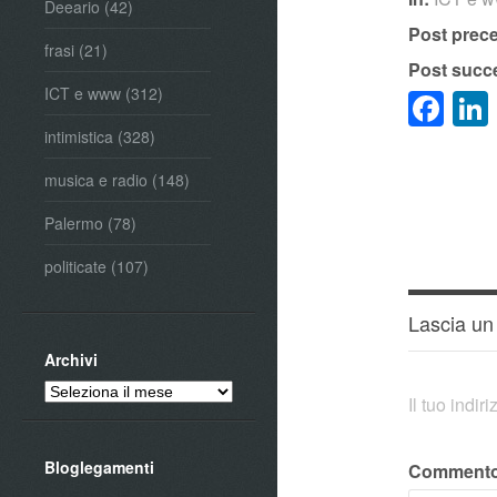
Deeario
(42)
Post prec
frasi
(21)
Post succ
ICT e www
(312)
Fa
intimistica
(328)
musica e radio
(148)
Palermo
(78)
politicate
(107)
Lascia u
Archivi
Archivi
Il tuo indi
Bloglegamenti
Comment