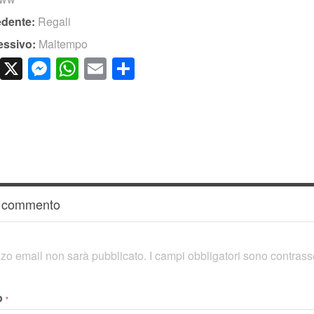
edente:
Regali
essivo:
Maltempo
cebook
LinkedIn
X
Messenger
WhatsApp
Email
Condividi
n commento
rizzo email non sarà pubblicato.
I campi obbligatori sono contras
o
*