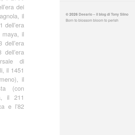
ll’era dei
agnola, il
© 2026
Deeario – il blog di Tony Siino
Born to blossom bloom to perish
1 dell’era
a maya, il
3 dell’era
3 dell’era
rsale di
i, il 1451
meno), il
sta (con
a, il 211
ica e l’82