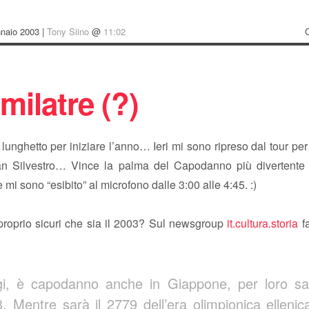
nnaio 2003 |
Tony Siino
@
11:02
milatre (?)
unghetto per iniziare l’anno… Ieri mi sono ripreso dal tour per 
an Silvestro… Vince la palma del Capodanno più divertente
e mi sono “esibito” al microfono dalle 3:00 alle 4:45. :)
roprio sicuri che sia il 2003? Sul newsgroup
it.cultura.storia
f
i, è capodanno anche in Giappone, per loro sa
. Mentre sarà il 2779 dell’era olimpionica ellenic