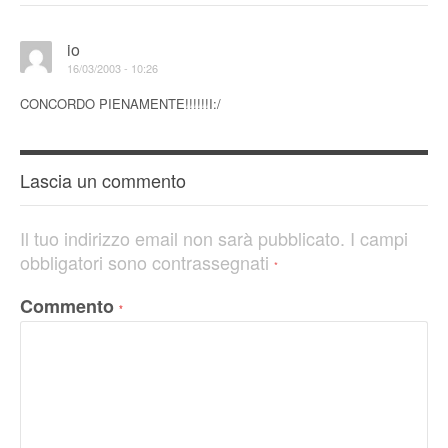
io
16/03/2003 - 10:26
CONCORDO PIENAMENTE!!!!!!I:/
Lascia un commento
Il tuo indirizzo email non sarà pubblicato.
I campi
obbligatori sono contrassegnati
*
Commento
*