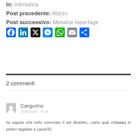
intimistica
In:
Marzo
Post precedente:
Messina reportage
Post successivo:
Facebook
LinkedIn
X
Messenger
WhatsApp
Email
Condividi
2 commenti
Cangurino
16/03/2003 - 10:25
ho saputo che tutto sommato ti sei divertito…certo quel chiwawa lo
potevi regalare a Laura!X(