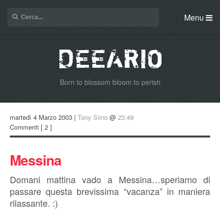
Menu
Born to blossom bloom to perish
martedì 4 Marzo 2003 |
Tony Siino
@
23:49
Commenti
[ 2 ]
Messina
Domani mattina vado a Messina…speriamo di
passare questa brevissima “vacanza” in maniera
rilassante. :)