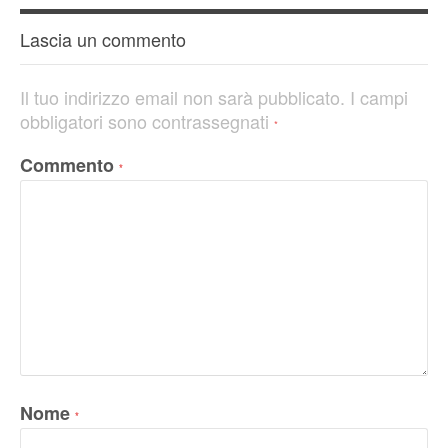
Lascia un commento
Il tuo indirizzo email non sarà pubblicato.
I campi
obbligatori sono contrassegnati
*
Commento
*
Nome
*