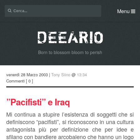
Menu
Born to blossom bloom to perish
venerdì 28 Marzo 2003 |
Tony Siino
@
13:34
Commenti
[ 0 ]
”Pacifisti” e Iraq
Mi continua a stupire l’esistenza di soggetti che si
definiscono “pacifisti”, si riconoscono in una cultura
antagonista più per definizione che per idee e
sfilano con bandiere arcobaleno che hanno un logo