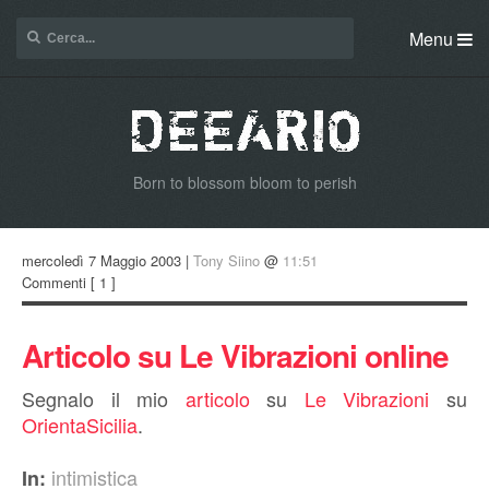
Menu
Born to blossom bloom to perish
mercoledì 7 Maggio 2003 |
Tony Siino
@
11:51
Commenti
[ 1 ]
Articolo su Le Vibrazioni online
Segnalo il mio
articolo
su
Le Vibrazioni
su
OrientaSicilia
.
intimistica
In: