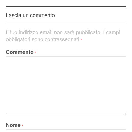
Lascia un commento
Il tuo indirizzo email non sarà pubblicato.
I campi
obbligatori sono contrassegnati
*
Commento
*
Nome
*