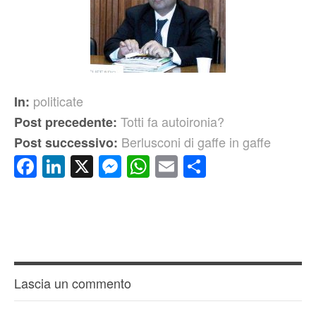
politicate
In:
Totti fa autoironia?
Post precedente:
Berlusconi di gaffe in gaffe
Post successivo:
Facebook
LinkedIn
X
Messenger
WhatsApp
Email
Condividi
Lascia un commento