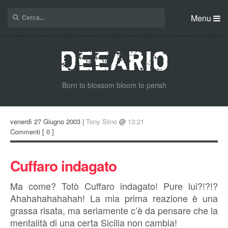
Menu
Born to blossom bloom to perish
venerdì 27 Giugno 2003 |
Tony Siino
@
13:21
Commenti
[ 0 ]
Cuffaro indagato
Ma come? Totò Cuffaro indagato! Pure lui?!?!?
Ahahahahahahah! La mia prima reazione è una
grassa risata, ma seriamente c’è da pensare che la
mentalità di una certa Sicilia non cambia!