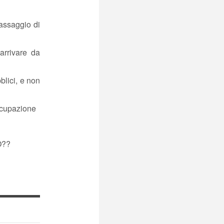
passaggio di
 arrivare da
blici, e non
occupazione
O??