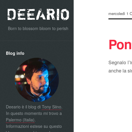
mercoledì 1 O
Born to blossom bloom to perish
Pon
Blog info
Segnalo l’
anche la si
Deeario è il blog di
Tony Siino
.
In questo momento mi trovo a
Palermo (Italia)
.
Informazioni estese su questo