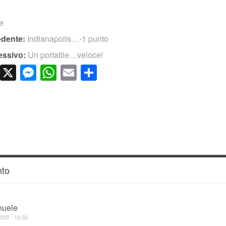
te
edente:
Indianapolis…-1 punto
essivo:
Un portatile…veloce!
cebook
LinkedIn
X
Messenger
WhatsApp
Email
Condividi
to
uele
005 - 16:30