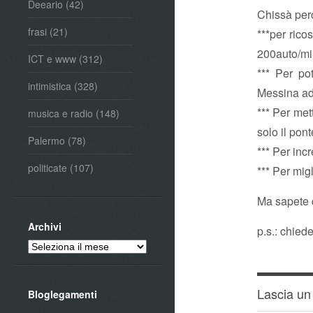
Deeario
(42)
Chissà perc
frasi
(21)
***per rico
200auto/mi
ICT e www
(312)
*** Per pot
intimistica
(328)
Messina ad 
*** Per met
musica e radio
(148)
solo il pon
Palermo
(78)
*** Per inc
politicate
(107)
*** Per mig
Ma sapete
Archivi
p.s.: chied
Archivi
Lascia u
Bloglegamenti