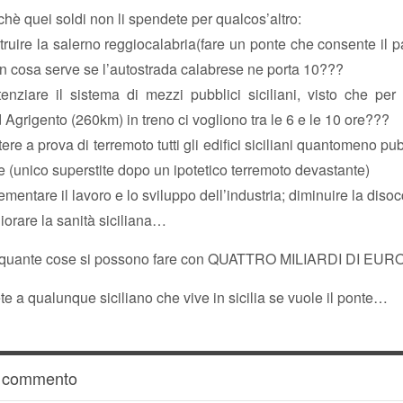
hè quei soldi non li spendete per qualcos’altro:
struire la salerno reggiocalabria(fare un ponte che consente il 
n cosa serve se l’autostrada calabrese ne porta 10???
enziare il sistema di mezzi pubblici siciliani, visto che per
Agrigento (260km) in treno ci vogliono tra le 6 e le 10 ore???
tere a prova di terremoto tutti gli edifici siciliani quantomeno pub
te (unico superstite dopo un ipotetico terremoto devastante)
rementare il lavoro e lo sviluppo dell’industria; diminuire la dis
liorare la sanità siciliana…
 quante cose si possono fare con QUATTRO MILIARDI DI EUR
ete a qualunque siciliano che vive in sicilia se vuole il ponte…
n commento