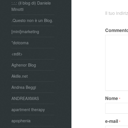
:.:.: (il blog di) Daniele
Minotti
Il tuo indi
.Questo non è un Blog.
Comment
[mini]marketing
*dotcoma
<edit>
Aghenor Blog
Akille.net
Andrea Beggi
Nome
ANDREAXMAS
*
apartment therapy
e-mail
apophenia
*