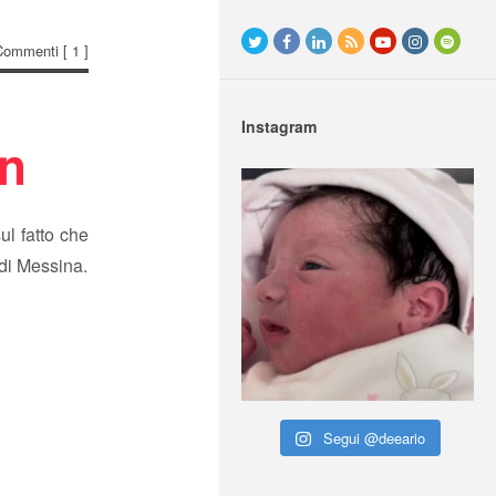
Commenti
[ 1 ]
Instagram
an
ul fatto che
 di Messina.
Segui @deeario