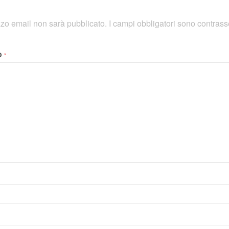
rizzo email non sarà pubblicato.
I campi obbligatori sono contras
o
*