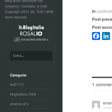
blog sono racchiuse nel
colophon
. Contatto:
e-mail
.
In:
politica
Copyright 2001-26. Tutti i diritti
sono riservati.
Post prec
Post succ
Fa
Categorie
1 commen
acid
(71)
blogosfera
(194)
eman
cinema
(21)
13/10/2