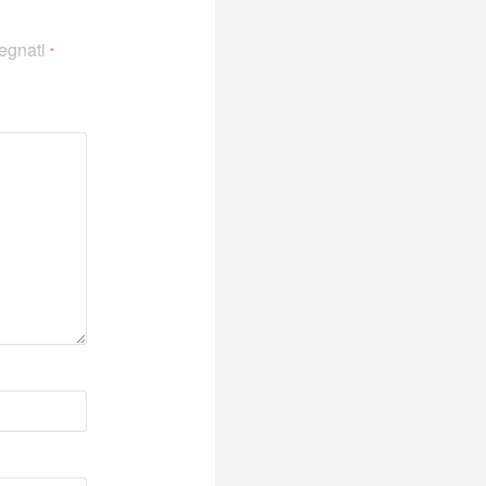
segnati
*