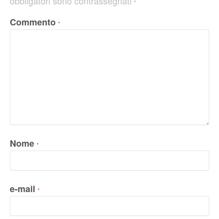
obbligatori sono contrassegnati
*
Commento
*
Nome
*
e-mail
*