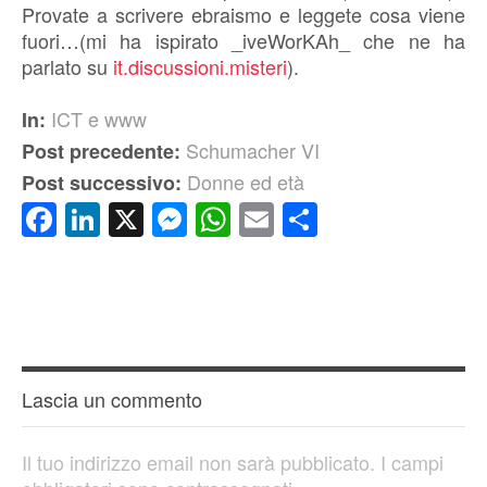
Provate a scrivere ebraismo e leggete cosa viene
fuori…(mi ha ispirato _iveWorKAh_ che ne ha
parlato su
it.discussioni.misteri
).
ICT e www
In:
Schumacher VI
Post precedente:
Donne ed età
Post successivo:
Facebook
LinkedIn
X
Messenger
WhatsApp
Email
Condividi
Lascia un commento
Il tuo indirizzo email non sarà pubblicato.
I campi