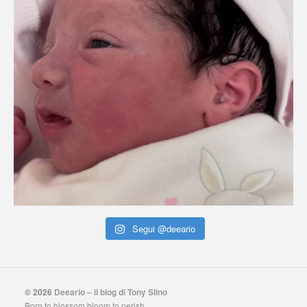
Segui @deeario
© 2026
Deeario – il blog di Tony Siino
Born to blossom bloom to perish