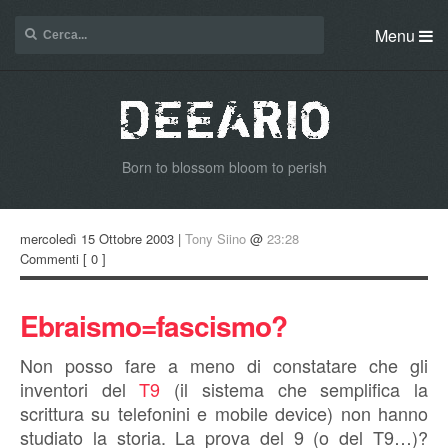
Menu
Born to blossom bloom to perish
mercoledì 15 Ottobre 2003 |
Tony Siino
@
23:28
Commenti
[ 0 ]
Ebraismo=fascismo?
Non posso fare a meno di constatare che gli
inventori del
T9
(il sistema che semplifica la
scrittura su telefonini e mobile device) non hanno
studiato la storia. La prova del 9 (o del T9…)?