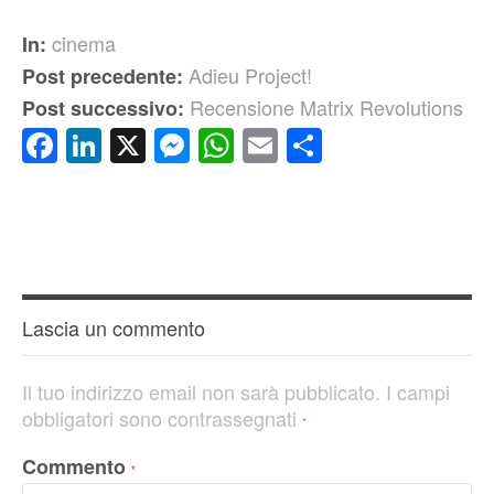
cinema
In:
Adieu Project!
Post precedente:
Recensione Matrix Revolutions
Post successivo:
Facebook
LinkedIn
X
Messenger
WhatsApp
Email
Condividi
Lascia un commento
Il tuo indirizzo email non sarà pubblicato.
I campi
obbligatori sono contrassegnati
*
Commento
*