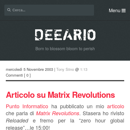
Menu
Born to blossom bloom to perish
mercoledì 5 Novembre 2003 |
Tony Siino
@
1:13
Commenti
[ 0 ]
Articolo su Matrix Revolutions
Punto Informatico
ha pubblicato un mio
articolo
che parla di
. Stasera ho rivisto
Matrix Revolutions
e fremo per la “zero hour global
Reloaded
release”…le 15:00!