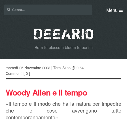
Menu
Born to blossom bloom to perish
martedì 25 Novembre 2003 |
Tony Siino
@
0:54
Commenti
[ 0 ]
Woody Allen e il tempo
«Il tempo è il modo che ha la natura per impedire
che le cose avvengano tutte
contemporaneamente»