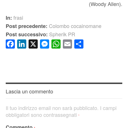
(Woody Allen).
frasi
In:
Colombo cocainomane
Post precedente:
Spherik PR
Post successivo:
Facebook
LinkedIn
X
Messenger
WhatsApp
Email
Condividi
Lascia un commento
Il tuo indirizzo email non sarà pubblicato.
I campi
obbligatori sono contrassegnati
*
Commento