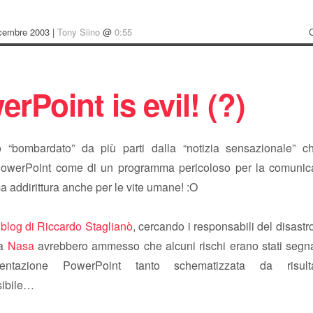
icembre 2003 |
Tony Siino
@
0:55
rPoint is evil! (?)
 “bombardato” da più parti dalla “notizia sensazionale” c
PowerPoint come di un programma pericoloso per la comunic
ma addirittura anche per le vite umane! :O
l
blog di Riccardo Staglianò
, cercando i responsabili del disastro
la
Nasa
avrebbero ammesso che alcuni rischi erano stati segna
entazione PowerPoint tanto schematizzata da risult
sibile…