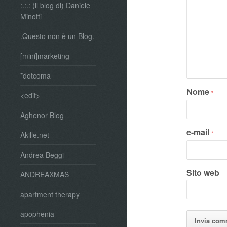
:.:.: (il blog di) Daniele
Minotti
.Questo non è un Blog.
[mini]marketing
*dotcoma
Nome
*
<edit>
Aghenor Blog
e-mail
*
Akille.net
Andrea Beggi
Sito web
ANDREAXMAS
apartment therapy
apophenia