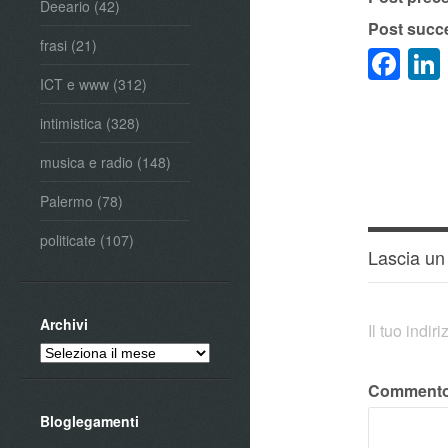
Deeario
(42)
Post succ
frasi
(21)
Fa
ICT e www
(312)
intimistica
(328)
musica e radio
(148)
Palermo
(78)
politicate
(107)
Lascia u
Archivi
Il tuo indi
Archivi
Comment
Bloglegamenti