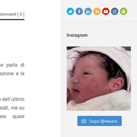
Commenti
[ 0 ]
Instagram
he parla di
azione e la
 dell’ultimo
lati, ma su
are quasi
Segui @deeario