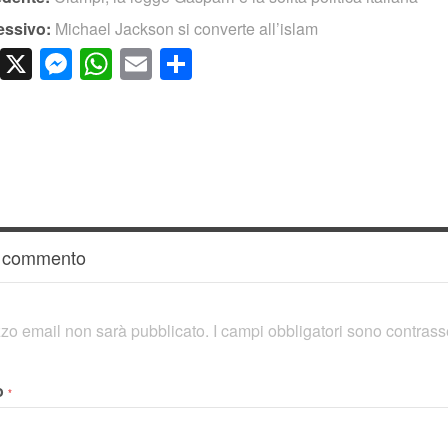
essivo:
Michael Jackson si converte all’islam
cebook
LinkedIn
X
Messenger
WhatsApp
Email
Condividi
n commento
rizzo email non sarà pubblicato.
I campi obbligatori sono contras
o
*