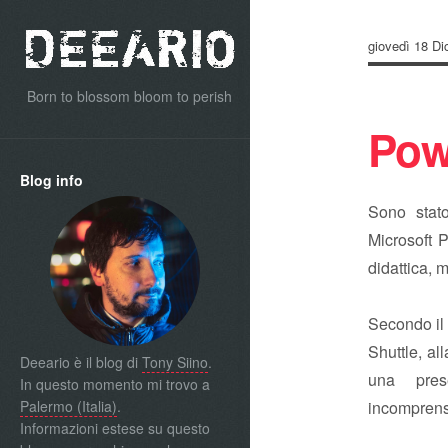
giovedì 18 D
Born to blossom bloom to perish
Powe
Blog info
Sono stato
Microsoft 
didattica, 
Secondo i
Shuttle, al
Deeario è il blog di
Tony Siino
.
una pres
In questo momento mi trovo a
Palermo (Italia)
.
incompren
Informazioni estese su questo