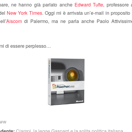
pare, ne hanno già parlato anche
Edward Tufte
, professore
del
New York Times
. Oggi mi è arrivata un’e-mail in proposit
ll’
Aiscom
di Palermo, ma ne parla anche Paolo Attivissi
mi di essere perplesso…
www
edente:
Ciampi, la legge Gasparri e la solita politica italiana