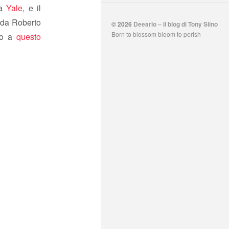
 a
Yale
, e il
o da Roberto
© 2026
Deeario – il blog di Tony Siino
Born to blossom bloom to perish
mo a
questo