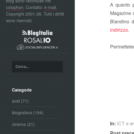
blog sono racchiuse nel
A quanto 
colophon
. Contatto:
e-mail
.
Magazine 
Copyright 2001-26. Tutti i diritti
sono riservati.
Blandino de
indirizzo
.
Permettete
Categorie
acid
(71)
blogosfera
(194)
In:
ICT e 
cinema
(21)
Post prec