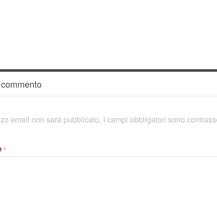
n commento
rizzo email non sarà pubblicato.
I campi obbligatori sono contras
o
*