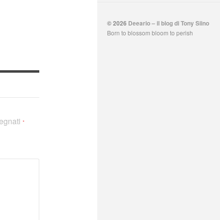
© 2026
Deeario – il blog di Tony Siino
Born to blossom bloom to perish
segnati
*