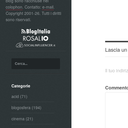
blog sono racchiuse nel
colophon
. Contatto:
e-mail
.
Copyright 2001-26. Tutti i diritti
sono riservati.
Lascia u
Il tuo indi
Categorie
Comment
acid
(71)
blogosfera
(194)
cinema
(21)