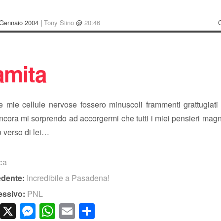
Gennaio 2004 |
Tony Siino
@
20:46
amita
 mie cellule nervose fossero minuscoli frammenti grattugiati
ncora mi sorprendo ad accorgermi che tutti i miei pensieri ma
o verso di lei…
ica
edente:
Incredibile a Pasadena!
essivo:
PNL
cebook
LinkedIn
X
Messenger
WhatsApp
Email
Condividi