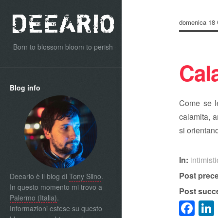
domenica 18 
Born to blossom bloom to perish
Cal
Blog info
Come se le
calamita, a
si orientan
In:
intimist
Post prec
Deeario è il blog di
Tony Siino
.
In questo momento mi trovo a
Post succ
Palermo (Italia)
.
Fa
Informazioni estese su questo