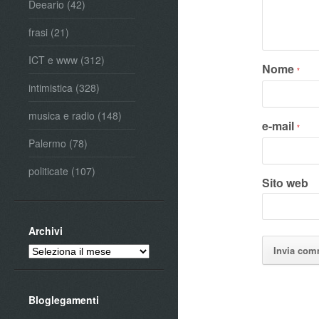
Deeario
(42)
frasi
(21)
ICT e www
(312)
Nome
*
intimistica
(328)
musica e radio
(148)
e-mail
*
Palermo
(78)
politicate
(107)
Sito web
Archivi
Archivi
Bloglegamenti