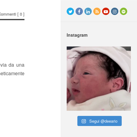
Commenti
[ 0 ]
Instagram
 via da una
gneticamente
Segui @deeario