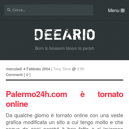
Menu
Born to blossom bloom to perish
mercoledì 4 Febbraio 2004 |
Tony Siino
@
0:50
Commenti
[ 0 ]
Palermo24h.com è tornato
online
Da qualche giorno è tornato online con una veste
grafica modificata un sito a cui tengo molto e che
seguo da anni perché è ben fatto e ci lavorano