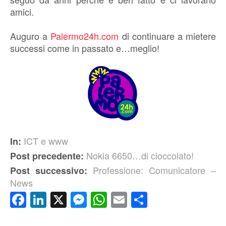
amici.
Auguro a
Palermo24h.com
di continuare a mietere
successi come in passato e…meglio!
ICT e www
In:
Nokia 6650…di cioccolato!
Post precedente:
Professione: Comunicatore –
Post successivo:
News
Facebook
LinkedIn
X
Messenger
WhatsApp
Email
Condividi