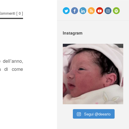
Commenti
[ 0 ]
Instagram
 dell’anno,
ta di come
Segui @deeario