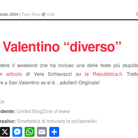
braio 2004 |
Tony Siino
@
0:24
 Valentino “diverso”
dere il weekend che ha incluso una delle feste più stupide
 un
articolo
di Vera Schiavazzi su
la Repubblica.it
. Trat
e a San Valentino se si è…adulteri! Originale!
ica
edente:
United BlogZine of www
essivo:
Smettetela di torturare le pollastrelle!
cebook
LinkedIn
X
Messenger
WhatsApp
Email
Condividi