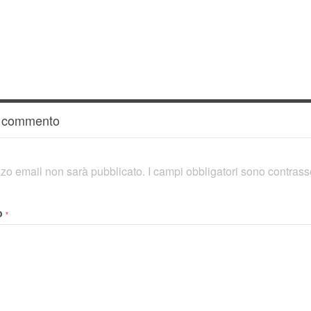
n commento
rizzo email non sarà pubblicato.
I campi obbligatori sono contras
o
*