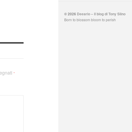
© 2026
Deeario – il blog di Tony Siino
Born to blossom bloom to perish
segnati
*