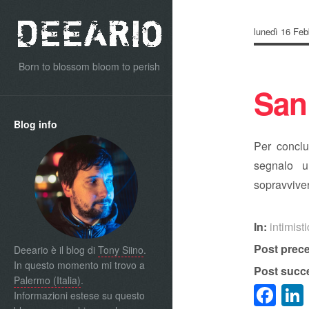
lunedì 16 Feb
Born to blossom bloom to perish
San
Blog info
Per conclu
segnalo
sopravviver
In:
intimist
Post prec
Deeario è il blog di
Tony Siino
.
In questo momento mi trovo a
Post succ
Palermo (Italia)
.
Fa
Informazioni estese su questo