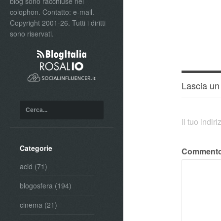
blog sono racchiuse nel
colophon
. Contatto:
e-mail
.
Copyright 2001-26. Tutti i diritti
sono riservati.
Lascia u
Il tuo indi
Categorie
Comment
acid
(71)
blogosfera
(194)
cinema
(21)