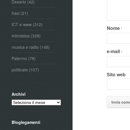
Deeario
(42)
frasi
(21)
ICT e www
(312)
Nome
*
intimistica
(328)
musica e radio
(148)
e-mail
*
Palermo
(78)
politicate
(107)
Sito web
Archivi
Archivi
Bloglegamenti