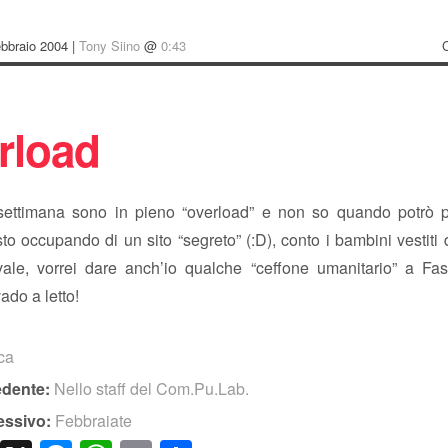
bbraio 2004 |
Tony Siino
@
0:43
rload
settimana sono in pieno “overload” e non so quando potrò 
to occupando di un sito “segreto” (:D), conto i bambini vestit
ale, vorrei dare anch’io qualche “ceffone umanitario” a F
ado a letto!
ica
edente:
Nello staff del Com.Pu.Lab.
essivo:
Febbraiate