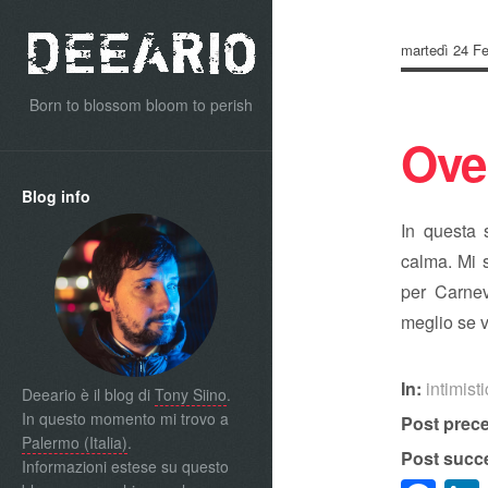
martedì 24 Fe
Born to blossom bloom to perish
Ove
Blog info
In questa 
calma. Mi s
per Carnev
meglio se v
In:
intimist
Deeario è il blog di
Tony Siino
.
In questo momento mi trovo a
Post prec
Palermo (Italia)
.
Post succ
Informazioni estese su questo