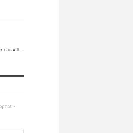
te causali…
segnati
*