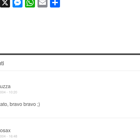
cebook
LinkedIn
X
Messenger
WhatsApp
Email
Condividi
ti
uzza
004 - 10:20
tato, bravo bravo ;)
iosax
004 - 16:48