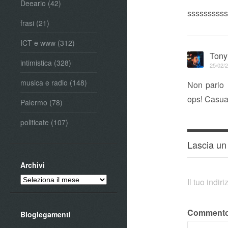
Deeario
(42)
ssssssssss
frasi
(21)
ICT e www
(312)
Tony
intimistica
(328)
25/02/2
musica e radio
(148)
Non parlo 
ops! Casuali
Palermo
(78)
politicate
(107)
Lascia u
Archivi
Archivi
Il tuo indi
Comment
Bloglegamenti