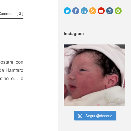
Commenti
[ 3 ]
Instagram
postare con
i da Hamtaro
assino e… è
Segui @deeario