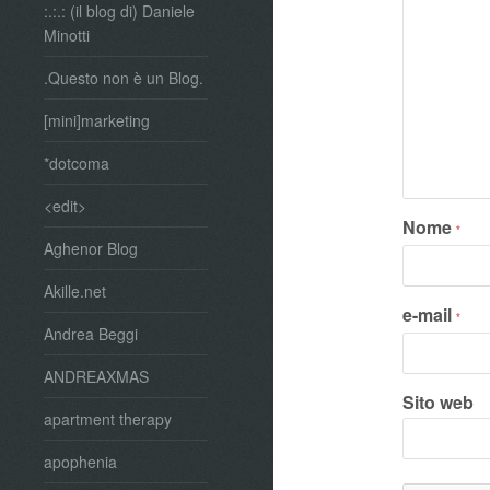
:.:.: (il blog di) Daniele
Minotti
.Questo non è un Blog.
[mini]marketing
*dotcoma
<edit>
Nome
*
Aghenor Blog
Akille.net
e-mail
*
Andrea Beggi
ANDREAXMAS
Sito web
apartment therapy
apophenia