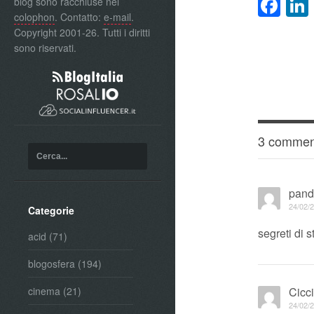
Fa
blog sono racchiuse nel
colophon
. Contatto:
e-mail
.
Copyright 2001-26. Tutti i diritti
sono riservati.
3 commen
pand
24/02/2
Categorie
segreti di s
acid
(71)
blogosfera
(194)
Cicc
cinema
(21)
24/02/2