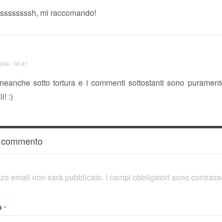
ssssssssh, mi raccomando!
004 - 00:41
neanche sotto tortura e i commenti sottostanti sono puramen
! :)
n commento
rizzo email non sarà pubblicato.
I campi obbligatori sono contras
o
*