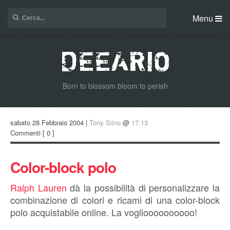
Menu
Born to blossom bloom to perish
sabato 28 Febbraio 2004 |
Tony Siino
@
17:13
Commenti
[ 0 ]
Color-block polo
Ralph Lauren
dà la possibilità di personalizzare la
combinazione di colori e ricami di una color-block
polo acquistabile online. La voglioooooooooo!