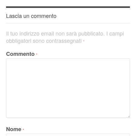
Lascia un commento
Il tuo indirizzo email non sarà pubblicato.
I campi
obbligatori sono contrassegnati
*
Commento
*
Nome
*