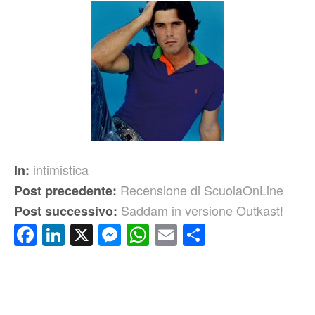
intimistica
In:
Recensione di ScuolaOnLine
Post precedente:
Saddam in versione Outkast!
Post successivo:
Facebook
LinkedIn
X
Messenger
WhatsApp
Email
Condividi