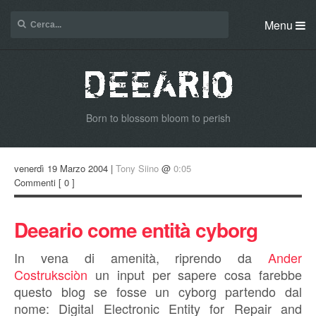
Menu
Born to blossom bloom to perish
venerdì 19 Marzo 2004 |
Tony Siino
@
0:05
Commenti
[ 0 ]
Deeario come entità cyborg
In vena di amenità, riprendo da
Ander
Costruksciòn
un input per sapere cosa farebbe
questo blog se fosse un cyborg partendo dal
nome: Digital Electronic Entity for Repair and