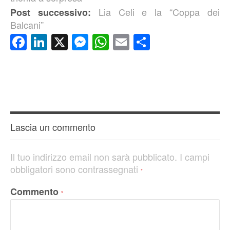
Lia Celi e la “Coppa dei
Post successivo:
Balcani”
Facebook
LinkedIn
X
Messenger
WhatsApp
Email
Condividi
Lascia un commento
Il tuo indirizzo email non sarà pubblicato.
I campi
obbligatori sono contrassegnati
*
Commento
*