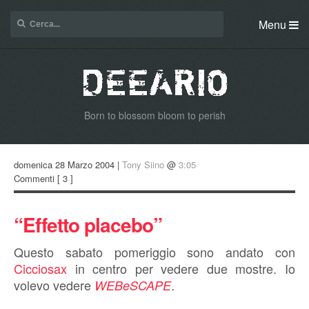
Menu
Born to blossom bloom to perish
domenica 28 Marzo 2004 |
Tony Siino
@
3:05
Commenti
[ 3 ]
“Effetto placebo”
Questo sabato pomeriggio sono andato con
Cicciosax
in centro per vedere due mostre. Io
volevo vedere
.
WEBeSCAPE