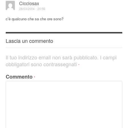
Cicciosax
28/03/2004 - 20:56
c’è qualcuno che sa che ore sono?
Lascia un commento
Il tuo indirizzo email non sarà pubblicato.
I campi
obbligatori sono contrassegnati
*
Commento
*