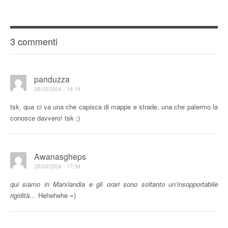
3 commenti
panduzza
28/03/2004 - 14:14
tsk, qua ci va una che capisca di mappe e strade, una che palermo la
conosce davvero! tsk ;)
Awanasgheps
28/03/2004 - 17:34
qui siamo in Marxlandia e gli orari sono soltanto un’insopportabile
rigidità…
Hehehehe =)