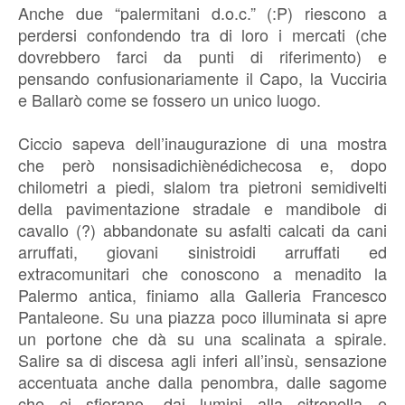
Anche due “palermitani d.o.c.” (:P) riescono a
perdersi confondendo tra di loro i mercati (che
dovrebbero farci da punti di riferimento) e
pensando confusionariamente il Capo, la Vucciria
e Ballarò come se fossero un unico luogo.
Ciccio sapeva dell’inaugurazione di una mostra
che però nonsisadichiènédichecosa e, dopo
chilometri a piedi, slalom tra pietroni semidivelti
della pavimentazione stradale e mandibole di
cavallo (?) abbandonate su asfalti calcati da cani
arruffati, giovani sinistroidi arruffati ed
extracomunitari che conoscono a menadito la
Palermo antica, finiamo alla Galleria Francesco
Pantaleone. Su una piazza poco illuminata si apre
un portone che dà su una scalinata a spirale.
Salire sa di discesa agli inferi all’insù, sensazione
accentuata anche dalla penombra, dalle sagome
che ci sfiorano, dai lumini alla citronella e