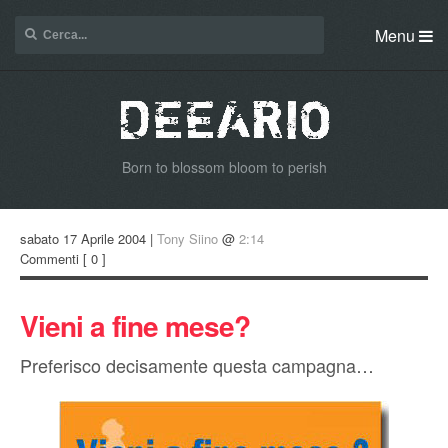
Menu
Born to blossom bloom to perish
sabato 17 Aprile 2004 |
Tony Siino
@
2:14
Commenti
[ 0 ]
Vieni a fine mese?
Preferisco decisamente questa campagna…