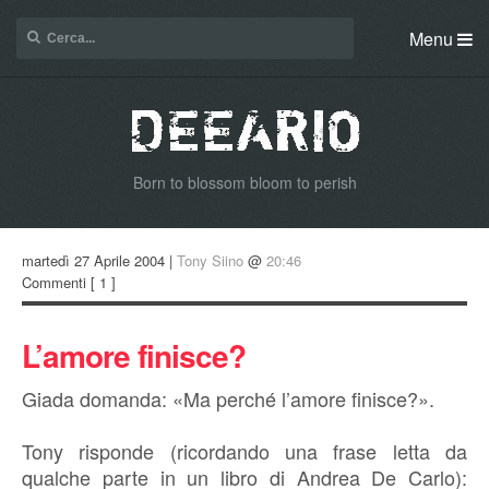
Menu
Born to blossom bloom to perish
martedì 27 Aprile 2004 |
Tony Siino
@
20:46
Commenti
[ 1 ]
L’amore finisce?
Giada domanda: «Ma perché l’amore finisce?».
Tony risponde (ricordando una frase letta da
qualche parte in un libro di Andrea De Carlo):