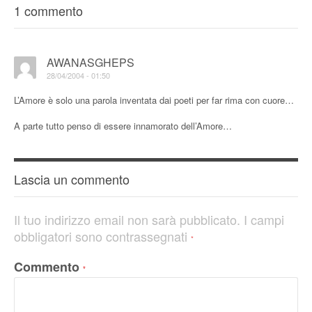
1 commento
AWANASGHEPS
28/04/2004 - 01:50
L’Amore è solo una parola inventata dai poeti per far rima con cuore…
A parte tutto penso di essere innamorato dell’Amore…
Lascia un commento
Il tuo indirizzo email non sarà pubblicato.
I campi
obbligatori sono contrassegnati
*
Commento
*