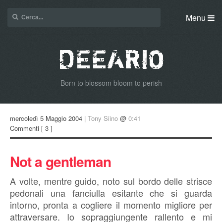
Menu
Born to blossom bloom to perish
mercoledì 5 Maggio 2004 |
Tony Siino
@
0:41
Commenti
[ 3 ]
Not a gentleman
A volte, mentre guido, noto sul bordo delle strisce
pedonali una fanciulla esitante che si guarda
intorno, pronta a cogliere il momento migliore per
attraversare. Io sopraggiungente rallento e mi