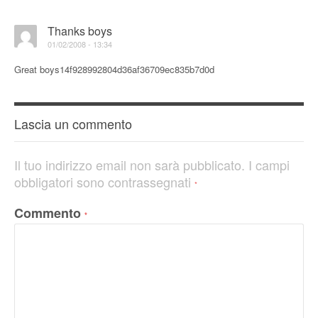
Thanks boys
01/02/2008 - 13:34
Great boys14f928992804d36af36709ec835b7d0d
Lascia un commento
Il tuo indirizzo email non sarà pubblicato.
I campi
obbligatori sono contrassegnati
*
Commento
*