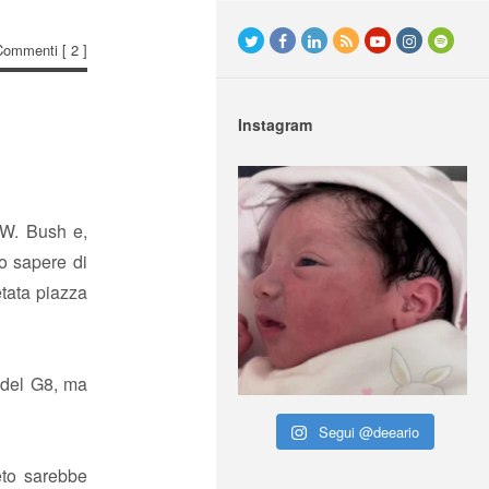
Commenti
[ 2 ]
Instagram
e W. Bush e,
o sapere di
etata piazza
r del G8, ma
Segui @deeario
ieto sarebbe