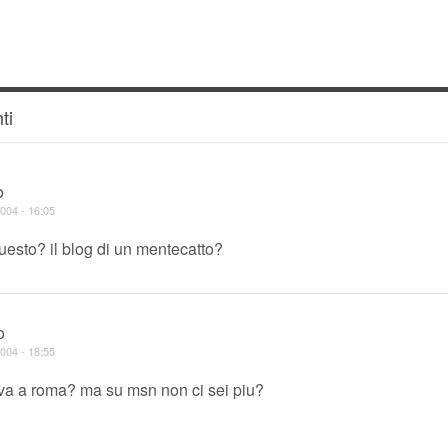
ti
o
004 - 16:05
esto? il blog di un mentecatto?
o
004 - 18:55
va a roma? ma su msn non ci sei piu?