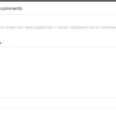
n commento
rizzo email non sarà pubblicato.
I campi obbligatori sono contras
o
*