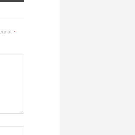
segnati
*