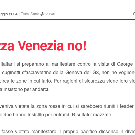
aggio 2004 |
Tony Siino
@
20:48
zza Venezia no!
i” italiani si preparano a manifestare contro la visita di Georg
o cuginetti sfasciavetrine della Genova del G8, non ne voglion
 circa le zone in cui farlo. Per ragioni di sicurezza viene loro vi
 insistono per andarci.
niva vietata la zona rossa in cui si sarebbero riuniti i leade
vetrine hanno insistito per entrarci. Risultato: mazzate.
fosse vietato manifestare il proprio pacifico dissenso il div