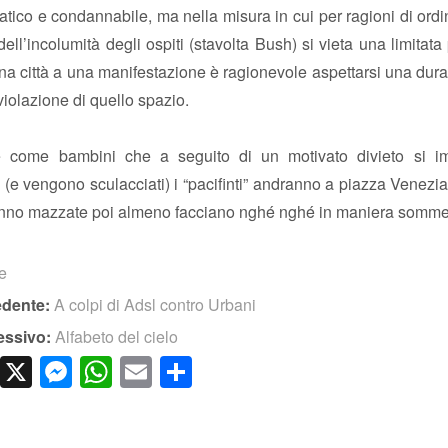
tico e condannabile, ma nella misura in cui per ragioni di ord
 dell’incolumità degli ospiti (stavolta Bush) si vieta una limitata
na città a una manifestazione è ragionevole aspettarsi una dur
 violazione di quello spazio.
e come bambini che a seguito di un motivato divieto si i
o (e vengono sculacciati) i “pacifinti” andranno a piazza Venezia
nno mazzate poi almeno facciano nghé nghé in maniera som
te
edente:
A colpi di Adsl contro Urbani
essivo:
Alfabeto del cielo
cebook
LinkedIn
X
Messenger
WhatsApp
Email
Condividi