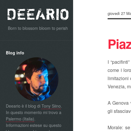
giovedì 27 M
Born to blossom bloom to perish
Pia
Blog info
I “pacifint
come i lor
limitazioni
Venezia, ma
A Genova ve
Deeario è il blog di
Tony Siino
.
gli sfascia
In questo momento mi trovo a
Palermo (Italia)
.
Informazioni estese su questo
Morale: se 