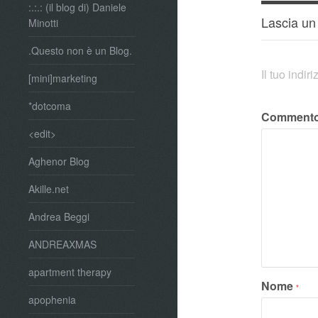
:.:.: (il blog di) Daniele
Lascia u
Minotti
.Questo non è un Blog.
Il tuo indi
[mini]marketing
*dotcoma
Comment
<edit>
Aghenor Blog
Akille.net
Andrea Beggi
ANDREAXMAS
apartment therapy
Nome
*
apophenia