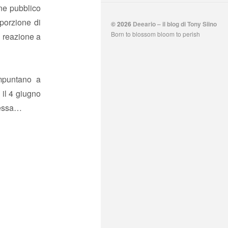
ine pubblico
 porzione di
© 2026
Deeario – il blog di Tony Siino
Born to blossom bloom to perish
a reazione a
mpuntano a
 il 4 giugno
messa…