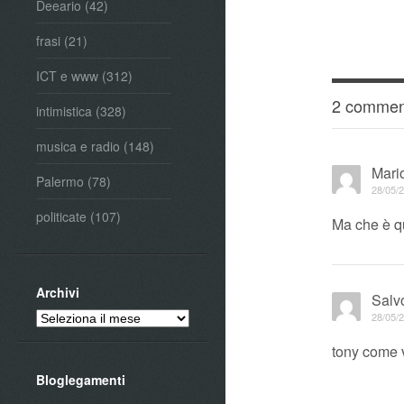
Deeario
(42)
frasi
(21)
ICT e www
(312)
2 commen
intimistica
(328)
musica e radio
(148)
Mari
Palermo
(78)
28/05/2
politicate
(107)
Ma che è qu
Archivi
Salv
Archivi
28/05/2
tony come 
Bloglegamenti