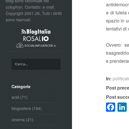
blog sono racchiuse nel
antidemocra
colophon
. Contatto:
e-mail
.
e di tutela
Copyright 2001-26. Tutti i diritti
sono riservati.
spazio in u
tentativi di
Ovvero: s
trasgredirl
e prendera
In:
politica
Categorie
Post prec
Post succ
acid
(71)
Fa
blogosfera
(194)
cinema
(21)