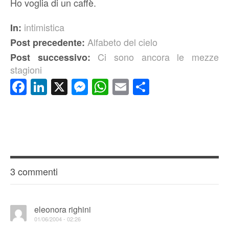
Ho voglia di un caffè.
intimistica
In:
Alfabeto del cielo
Post precedente:
Ci sono ancora le mezze
Post successivo:
stagioni
Facebook
LinkedIn
X
Messenger
WhatsApp
Email
Condividi
3 commenti
eleonora righini
01/06/2004 - 02:26