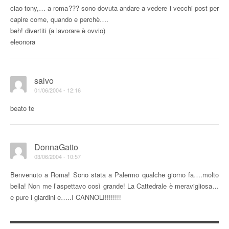
ciao tony,… a roma??? sono dovuta andare a vedere i vecchi post per
capire come, quando e perchè….
beh! divertiti (a lavorare è ovvio)
eleonora
salvo
01/06/2004 - 12:16
beato te
DonnaGatto
03/06/2004 - 10:57
Benvenuto a Roma! Sono stata a Palermo qualche giorno fa….molto
bella! Non me l’aspettavo così grande! La Cattedrale è meravigliosa…
e pure i giardini e…..I CANNOLI!!!!!!!!