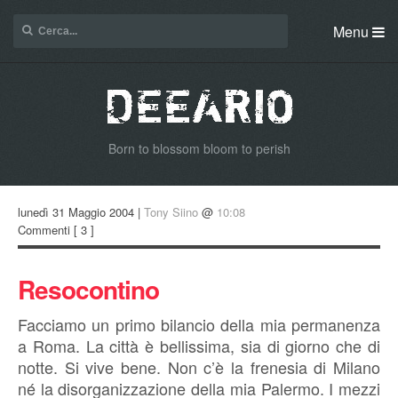
Menu
Born to blossom bloom to perish
lunedì 31 Maggio 2004 |
Tony Siino
@
10:08
Commenti
[ 3 ]
Resocontino
Facciamo un primo bilancio della mia permanenza
a Roma. La città è bellissima, sia di giorno che di
notte. Si vive bene. Non c’è la frenesia di Milano
né la disorganizzazione della mia Palermo. I mezzi