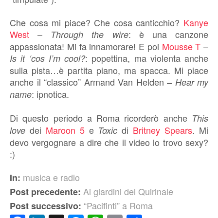
Che cosa mi piace? Che cosa canticchio?
Kanye
West
–
: è una canzone
Through the wire
appassionata! Mi fa innamorare! E poi
Mousse T
–
: popettina, ma violenta anche
Is it ‘cos I’m cool?
sulla pista…è partita piano, ma spacca. Mi piace
anche il “classico” Armand Van Helden –
Hear my
: ipnotica.
name
Di questo periodo a Roma ricorderò anche
This
dei
Maroon 5
e
di
Britney Spears
. Mi
love
Toxic
devo vergognare a dire che il video lo trovo sexy?
:)
musica e radio
In:
Ai giardini del Quirinale
Post precedente:
“Pacifinti” a Roma
Post successivo: