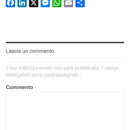
Facebook
LinkedIn
X
Messenger
WhatsApp
Email
Condividi
Lascia un commento
Il tuo indirizzo email non sarà pubblicato.
I campi
obbligatori sono contrassegnati
*
Commento
*