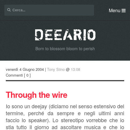
Menu
Born to blossom bloom to perish
venerdì 4 Giugno 2004 |
Tony Siino
@
13:08
Commenti
[ 0 ]
Through the wire
Io sono un deejay (diciamo nel senso estensivo del
termine, perché da sempre e negli ultimi anni
faccio lo speaker). Lo stereotipo vorrebbe che io
stia tutto il giorno ad ascoltare musica e che io