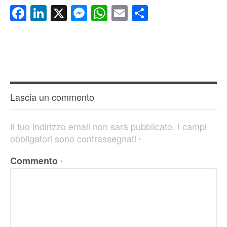
Facebook
LinkedIn
X
Messenger
WhatsApp
Email
Condividi
Lascia un commento
Il tuo indirizzo email non sarà pubblicato.
I campi
obbligatori sono contrassegnati
*
Commento
*