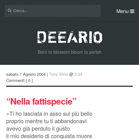
Menu
Born to blossom bloom to perish
sabato 7 Agosto 2004 |
Tony Siino
@
2:34
Commenti
[ 0 ]
“Nella fattispecie”
«Ti ho lasciata in asso sul più bello
proprio mentre tu ti abbandonavi
avevo già perduto il gusto
il mio desiderio di conquista muore