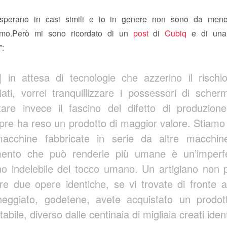
disperano in casi simili e io in genere non sono da men
ismo.Però mi sono ricordato di un
post
di
Cubiq
e di una
”:
 in attesa di tecnologie che azzerino il rischio
iati, vorrei tranquillizzare i possessori di sche
tare invece il fascino del difetto di produzio
re ha reso un prodotto di maggior valore. Stiamo
acchine fabbricate in serie da altre macchine
ento che può renderle più umane è un’imperfe
o indelebile del tocco umano. Un artigiano non 
re due opere identiche, se vi trovate di fronte a
eggiato, godetene, avete acquistato un prodot
itabile, diverso dalle centinaia di migliaia creati ident