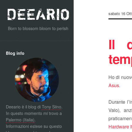
sabato 16 Ott
Born to blossom bloom to perish
Il 
temp
Blog info
Ho di nuovo
Asus
.
Durante l’i
Deeario è il blog di
Tony Siino
.
Vaio), an
In questo momento mi trovo a
praticamen
Palermo (Italia)
.
Informazioni estese su questo
Hardware It