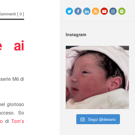
Commenti
[ 0 ]
Instagram
e ai
 serie M6 di
nel glorioso
acceso. So
Segui @deeario
lo
di
Tom’s