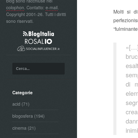
blog sono racchiuse nel
colophon
. Contatto:
e-mail
.
Molti si 
Copyright 2001-26. Tutti i diritti
perfezion
sono riservati.
“fulminante
«[…]
bruc
esal
semp
di m
elem
Categorie
segn
acid
(71)
crea
blogosfera
(194)
dann
cinema
(21)
inim