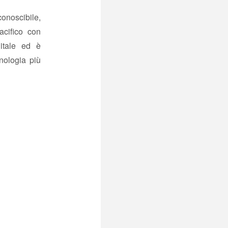
conoscibile,
pacifico con
itale ed è
nologia più