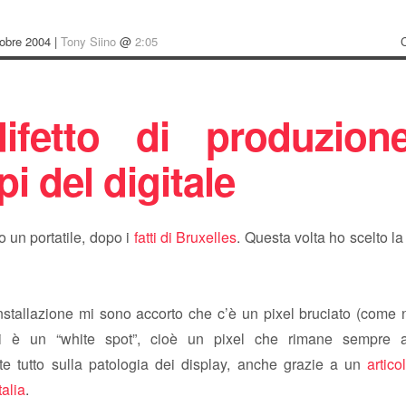
obre 2004 |
Tony Siino
@
2:05
difetto di produzion
i del digitale
 un portatile, dopo i
fatti di Bruxelles
. Questa volta ho scelto la
nstallazione mi sono accorto che c’è un pixel bruciato (come 
zi è un “white spot”, cioè un pixel che rimane sempre 
te tutto sulla patologia dei display, anche grazie a un
artico
alia
.