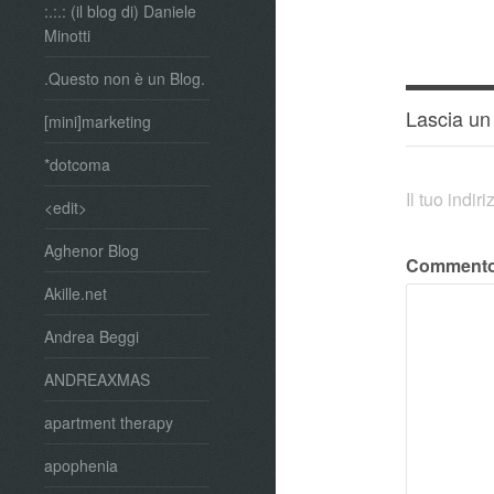
:.:.: (il blog di) Daniele
Minotti
.Questo non è un Blog.
Lascia u
[mini]marketing
*dotcoma
Il tuo indi
<edit>
Aghenor Blog
Comment
Akille.net
Andrea Beggi
ANDREAXMAS
apartment therapy
apophenia