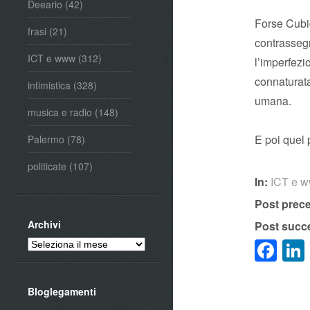
Deeario
(42)
Forse Cubiq
frasi
(21)
contrassegn
ICT e www
(312)
l’imperfe
connaturat
intimistica
(328)
umana.
musica e radio
(148)
E poi quel 
Palermo
(78)
politicate
(107)
In:
ICT e 
Post prec
Archivi
Post succ
Fa
Archivi
Bloglegamenti