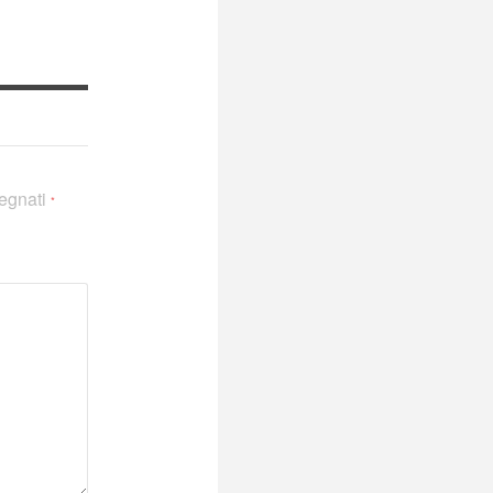
segnati
*