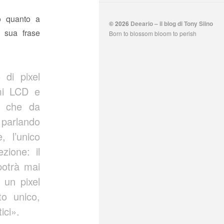
o quanto a
© 2026
Deeario – il blog di Tony Siino
 sua frase
Born to blossom bloom to perish
 di pixel
rmi LCD e
ne che da
 parlando
, l’unico
zione: il
potrà mai
 un pixel
to unico,
ici».