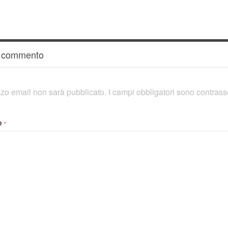
n commento
rizzo email non sarà pubblicato.
I campi obbligatori sono contras
o
*