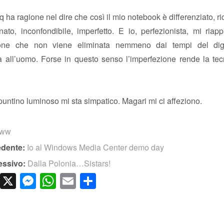
 ha ragione nel dire che così il mio notebook è differenziato, ri
ato, inconfondibile, imperfetto. E io, perfezionista, mi riap
zione che non viene eliminata nemmeno dai tempi del dig
a all’uomo. Forse in questo senso l’imperfezione rende la tec
puntino luminoso mi sta simpatico. Magari mi ci affeziono.
www
edente:
Io al Windows Media Center demo day
essivo:
Dalla Polonia…Sistars!
cebook
LinkedIn
X
Messenger
WhatsApp
Email
Condividi