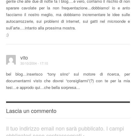
gente che alle due di notte fa i blog….è vero, corriamo il rischio di non
sparare cavolate per la non frequentazione…dobbiamo! io e anto
facciamo il nostro meglio, ma dobbiamo incrementare le idee sulle
autocarrozzerie, sui problemi di internet, sui gatti nel microonde e
sull’arte….intanto alla prossima mostra.
;)
vito
30/10/2004 - 17:10
bel blog…inserisco “tony siino” sul motore di ricerca, per
documentarmi visto che dovrei “consigliarmi”(?) con te per la mia
tesi…e approdo qui…che bella sorpresa…
Lascia un commento
Il tuo indirizzo email non sarà pubblicato.
I campi
obbligatori sono contrassegnati