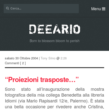
Menu
Born to blossom bloom to perish
sabato 30 Ottobre 2004 |
Tony Siino
@
2:26
Commenti
[ 2 ]
“Proiezioni trasposte…”
Sono stato all’inaugurazione della mostra
fotografica della mia collega Benedetta alla libreria
Idiomi (via Mario Rapisardi 12/e, Palermo). È stata
una bella occasione per rivedere anche Cristina,