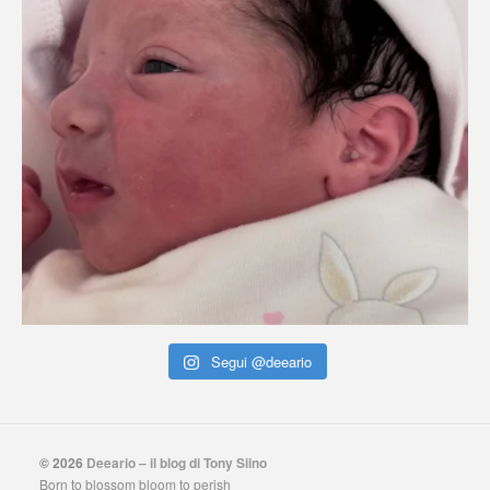
Segui @deeario
© 2026
Deeario – il blog di Tony Siino
Born to blossom bloom to perish