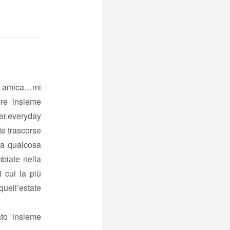
e amica…mi
re insieme
r,everyday
te trascorse
 da qualcosa
biate nella
 cui la più
uell’estate
ato insieme