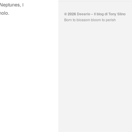
 Neptunes, i
nolo.
© 2026
Deeario – il blog di Tony Siino
Born to blossom bloom to perish