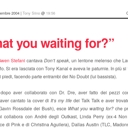
vembre 2004 |
Tony Siino
@
19:56
at you waiting for?”
wen Stefani
cantava
Don’t speak
, un lentone melenso che La
ffo. Si era lasciata con Tony Kanal e aveva le paturnie. In più si 
i piedi, facendo parte entrambi dei No Doubt (lui bassista).
dopo aver collaborato con Dr. Dre, aver fatto dei pezzi co
 aver cantato la cover di
It’s my life
dei Talk Talk e aver trova
(Gavin Rossdale dei Bush), esce
What you waiting for?
che pr
ui collabora con André degli Outkast, Linda Perry (ex-4 No
ice di Pink e di Christina Aguilera), Dallas Austin (TLC, Mad