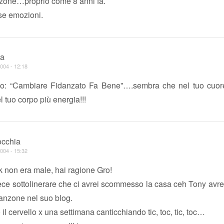
zone…proprio come 8 anni fa.
se emozioni.
ea
004 - 12:18
mo: “Cambiare Fidanzato Fa Bene”….sembra che nel tuo cuore
l tuo corpo più energia!!!
cchia
004 - 15:32
 non era male, hai ragione Gro!
ece sottolinerare che ci avrei scommesso la casa ceh Tony avre
anzone nel suo blog.
 il cervello x una settimana canticchiando tic, toc, tic, toc…