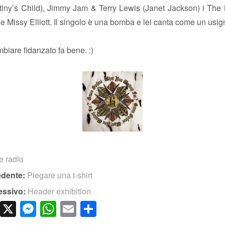
stiny’s Child), Jimmy Jam & Terry Lewis (Janet Jackson) i The
 Missy Elliott. Il singolo è una bomba e lei canta come un usig
biare fidanzato fa bene. :)
e radio
edente:
Piegare una t-shirt
essivo:
Header exhibition
cebook
LinkedIn
X
Messenger
WhatsApp
Email
Condividi