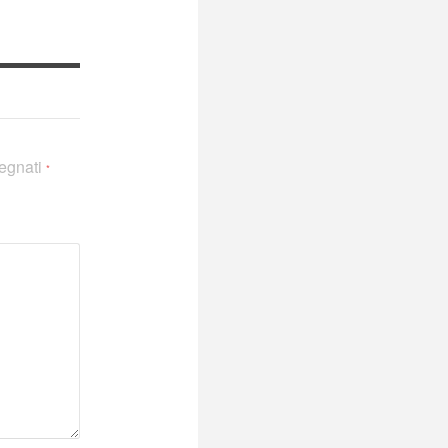
segnati
*