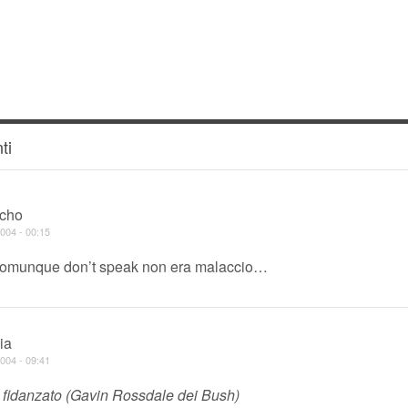
ti
cho
004 - 00:15
omunque don’t speak non era malaccio…
ia
004 - 09:41
 fidanzato (Gavin Rossdale dei Bush)