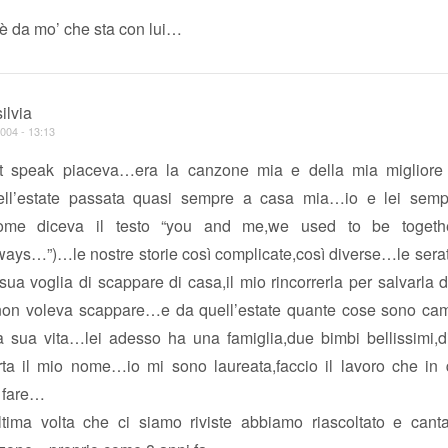
è da mo’ che sta con lui…
ilvia
004 - 13:13
t speak piaceva…era la canzone mia e della mia miglior
uell’estate passata quasi sempre a casa mia…io e lei semp
come diceva il testo “you and me,we used to be togethe
ways…”)…le nostre storie così complicate,così diverse…le sera
sua voglia di scappare di casa,il mio rincorrerla per salvarla
 non voleva scappare…e da quell’estate quante cose sono cam
a sua vita…lei adesso ha una famiglia,due bimbi bellissimi,di
rta il mio nome…io mi sono laureata,faccio il lavoro che in q
 fare…
ltima volta che ci siamo riviste abbiamo riascoltato e cant