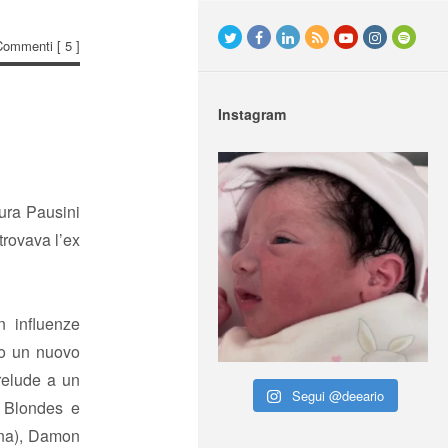
Commenti
[ 5 ]
Instagram
ura Pausini
trovava l’ex
n influenze
to un nuovo
elude a un
Segui @deeario
n Blondes e
onna), Damon