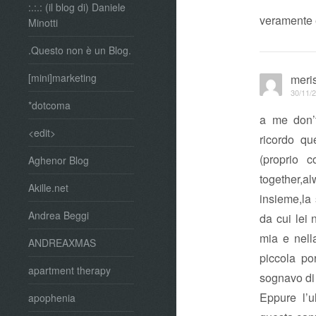
:.:.: (il blog di) Daniele
veramente 
Minotti
.Questo non è un Blog.
[mini]marketing
meris
30/11/2
*dotcoma
a me don’
<edit>
ricordo q
(proprio 
Aghenor Blog
together,al
Akille.net
insieme,la 
Andrea Beggi
da cui lei
mia e nell
ANDREAXMAS
piccola po
apartment therapy
sognavo di
Eppure l’u
apophenia