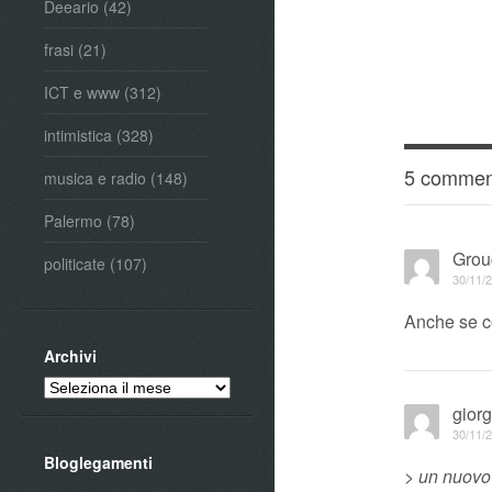
Deeario
(42)
frasi
(21)
ICT e www
(312)
intimistica
(328)
5 commen
musica e radio
(148)
Palermo
(78)
Grou
politicate
(107)
30/11/2
Anche se c
Archivi
Archivi
giorg
30/11/2
Bloglegamenti
> un nuovo