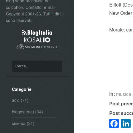
blog sono racchiuse nel
Elliott (De
colophon
. Contatto:
e-mail
.
New Order e
Copyright 2001-26. Tutti i diritti
sono riservati.
Morale: cam
Categorie
In:
musica 
acid
(71)
Post prec
blogosfera
(194)
Post succ
Fa
cinema
(21)