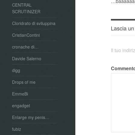
…baaaaaaa
CENTRAL
SCRUTINIZER
Cloridrato di sviluppina
Lascia u
CristianContini
cronache di…
Il tuo indi
Davide Salerno
Comment
digg
Drops of me
EmmeBi
engadget
Enlarge my penis…
fubiz