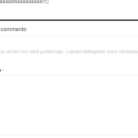
aaastaaaaaaaaaa!!!;)
n commento
rizzo email non sarà pubblicato.
I campi obbligatori sono contras
o
*