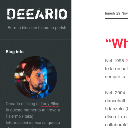
lunedì 29 No
Born to blossom bloom to perish
“Wh
Blog info
Nel 1995
G
le fa un ba
sempre tra 
Nel 2004, 
dancehall,
Deeario è il blog di
Tony Siino
.
fidanzato 
In questo momento mi trovo a
Palermo (Italia)
.
disco in c
Informazioni estese su questo
collaboratr