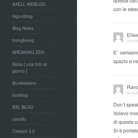
questa can
AXELL WEBLOG
con le stes
bigoutblog
Blog Notes
Elìs
boingboing
01/12/2
E’ verissi
BREAKING ZEN
spazio e ne
Buba [ una foto al
giorno ]
Burekeaters
Rano
04/12/2
busblog
Don’t speak
BXL BLOG
Volevo inv
camillo
di questa c
Si è portato
Catepol 3.0