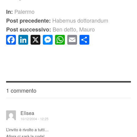
Palermo
In:
Habemus dottorandum
Post precedente:
Ben detto, Mauro
Post successivo:
Facebook
LinkedIn
X
Messenger
WhatsApp
Email
Condividi
1 commento
Elìsea
10/12/2004 - 12:25
L’invito è rivolto a tutti…
Allora ci sarà la coda!