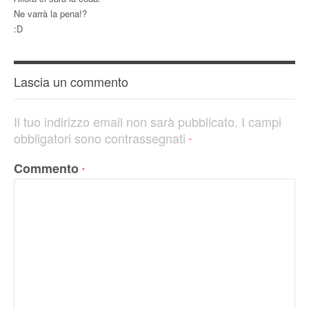
Ne varrà la pena!?
:D
Lascia un commento
Il tuo indirizzo email non sarà pubblicato.
I campi
obbligatori sono contrassegnati
*
Commento
*