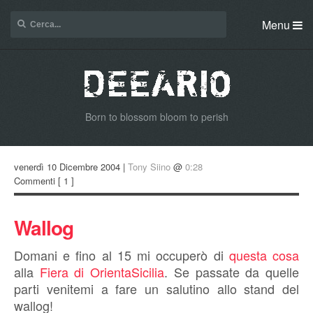
Menu
Born to blossom bloom to perish
venerdì 10 Dicembre 2004 |
Tony Siino
@
0:28
Commenti
[ 1 ]
Wallog
Domani e fino al 15 mi occuperò di
questa cosa
alla
Fiera di OrientaSicilia
. Se passate da quelle
parti venitemi a fare un salutino allo stand del
wallog!