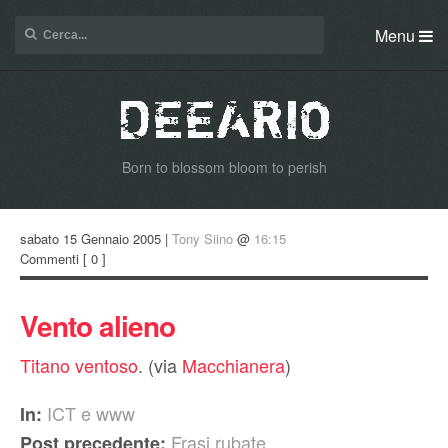
Menu
Born to blossom bloom to perish
sabato 15 Gennaio 2005 |
Tony Siino
@
16:15
Commenti
[ 0 ]
Vento alieno
Titano ventoso
. (via
Macchianera
)
ICT e www
In:
Frasi rubate
Post precedente: