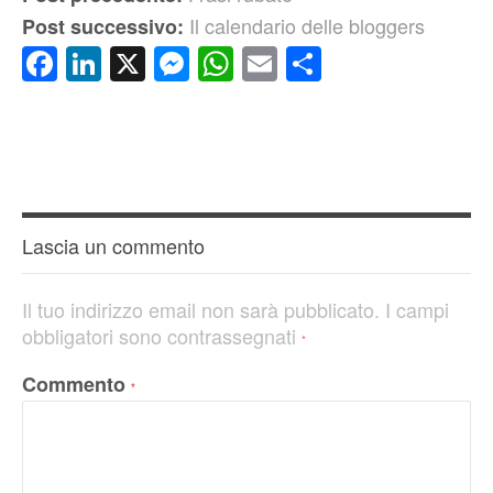
Il calendario delle bloggers
Post successivo:
Facebook
LinkedIn
X
Messenger
WhatsApp
Email
Condividi
Lascia un commento
Il tuo indirizzo email non sarà pubblicato.
I campi
obbligatori sono contrassegnati
*
Commento
*