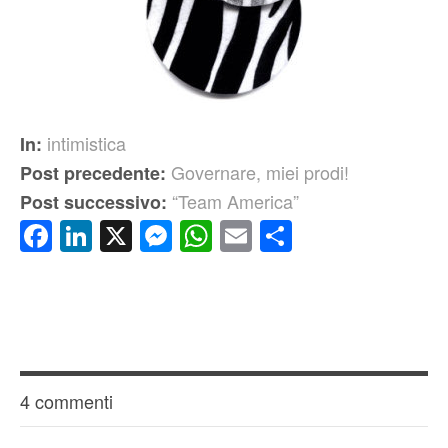
intimistica
In:
Governare, miei prodi!
Post precedente:
“Team America”
Post successivo:
Facebook
LinkedIn
X
Messenger
WhatsApp
Email
Condividi
4 commenti