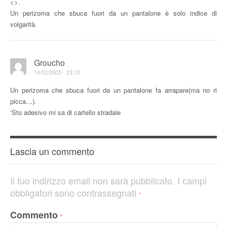
<
>.
Un perizoma che sbuca fuori da un pantalone è solo indice di
volgarità.
Groucho
14/02/2005 - 23:15
Un perizoma che sbuca fuori da un pantalone fa arrapare(ma no ri
picca…).
‘Sto adesivo mi sa di cartello stradale
Lascia un commento
Il tuo indirizzo email non sarà pubblicato.
I campi
obbligatori sono contrassegnati
*
Commento
*