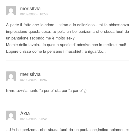
merisilvia
06/02/2005 - 10:56
A perte il fatto che io adoro l’intimo e lo colleziono…mi fa abbastanza
impressione questa cosa…e poi…un bel perizoma che sbuca fuori da
un pantalone,secondo me è molto sexy.
Morale della favola…io questa specie di adesivo non lo metterei mai!
Eppure chissà come la pensano i maschietti a riguardo…
merisilvia
06/02/2005 - 10:57
Ehm…ovviamente “a perte” sta per “a parte” ;)
Axia
06/02/2005 - 20:41
…Un bel perizoma che sbuca fuori da un pantalone,indica solamente: