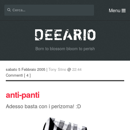
Menu
Born to blossom bloom to perish
sabato 5 Febbraio 2005 |
Tony Siino
@
22:44
Commenti
[ 4 ]
anti-panti
Adesso basta con i perizoma! :D