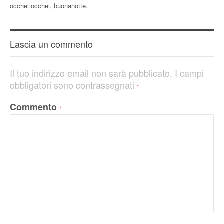
occhei occhei, buonanotte.
Lascia un commento
Il tuo indirizzo email non sarà pubblicato.
I campi
obbligatori sono contrassegnati
*
Commento
*