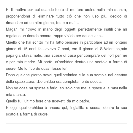
E’ il motivo per cui quando tento di mettere ordine nella mia stanza,
proponendomi di eliminare tutto ciò che non uso più, decido di
rimandare ad un altro giorno, forse a mai…
Magari mi ritrovo in mano degli oggetti perfettamente inutili che mi
regalano un ricordo ancora troppo vivido per cancellarlo…
Quello che hai scritto mi ha fatto pensare in particolare ad un lontano
giorno di 15 anni fa…avevo 7 anni, era il giorno di S.Valentino,mio
papà già stava male…ma scese di casa per comprare dei fiori per me
e per mia madre. Mi portò un’orchidea dentro una scatola a forma di
cuore. Me lo ricordo quasi fosse ieri.
Dopo qualche giorno trovai quell’orchidea e la sua scatola nel cestino
della spazzatura…L’orchidea era completamente secca.
Non so cosa mi spinse a farlo, so solo che me la ripresi e la misi nella
mia stanza.
Quello fu l’ultimo fiore che ricevetti da mio padre.
E oggi quell’orchidea è ancora qui, ingiallita e secca, dentro la sua
scatola a forma di cuore.