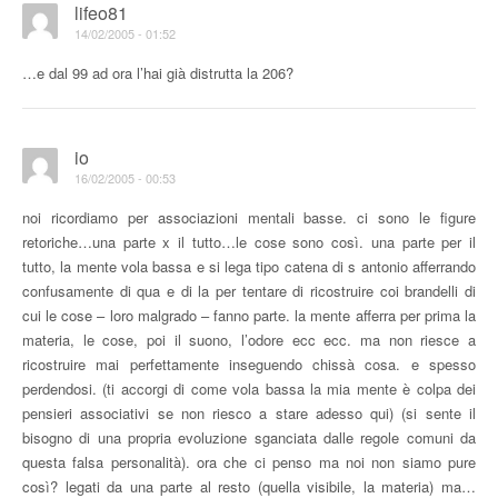
lifeo81
14/02/2005 - 01:52
…e dal 99 ad ora l’hai già distrutta la 206?
io
16/02/2005 - 00:53
noi ricordiamo per associazioni mentali basse. ci sono le figure
retoriche…una parte x il tutto…le cose sono così. una parte per il
tutto, la mente vola bassa e si lega tipo catena di s antonio afferrando
confusamente di qua e di la per tentare di ricostruire coi brandelli di
cui le cose – loro malgrado – fanno parte. la mente afferra per prima la
materia, le cose, poi il suono, l’odore ecc ecc. ma non riesce a
ricostruire mai perfettamente inseguendo chissà cosa. e spesso
perdendosi. (ti accorgi di come vola bassa la mia mente è colpa dei
pensieri associativi se non riesco a stare adesso qui) (si sente il
bisogno di una propria evoluzione sganciata dalle regole comuni da
questa falsa personalità). ora che ci penso ma noi non siamo pure
così? legati da una parte al resto (quella visibile, la materia) ma…