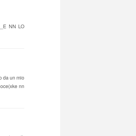
!__E NN LO
to da un mio
eloce(xke nn