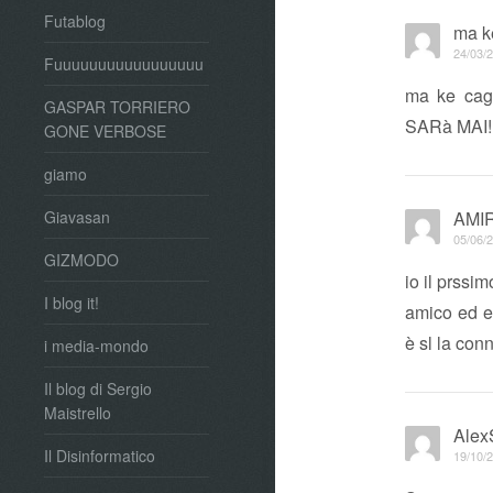
Futablog
ma k
24/03/2
Fuuuuuuuuuuuuuuuuu
ma ke cag
GASPAR TORRIERO
SARà MAI!!
GONE VERBOSE
giamo
AMI
Giavasan
05/06/2
GIZMODO
io il prssi
I blog it!
amico ed er
è sl la con
i media-mondo
Il blog di Sergio
Maistrello
Alex
Il Disinformatico
19/10/2