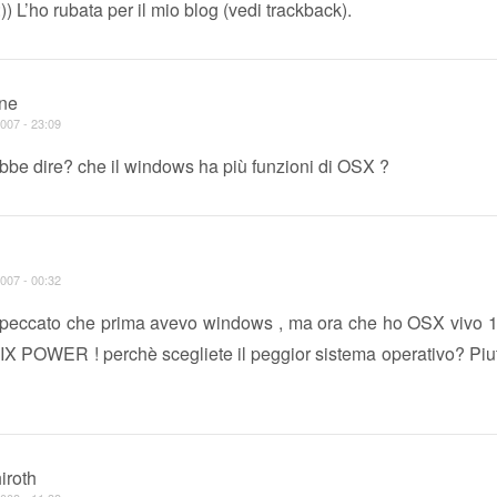
)) L’ho rubata per il mio blog (vedi trackback).
ne
007 - 23:09
bbe dire? che il windows ha più funzioni di OSX ?
007 - 00:32
eccato che prima avevo windows , ma ora che ho OSX vivo 1
IX POWER ! perchè scegliete il peggior sistema operativo? Piut
iroth