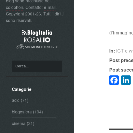
blog sono racchiuse nel
colophon
. Contatto:
e-mail
.
Copyright 2001-26. Tutti i diritti
sono riservati.
(l’immagine
In:
ICT e 
Post prec
Post succ
Fa
Categorie
acid
(71)
blogosfera
(194)
cinema
(21)