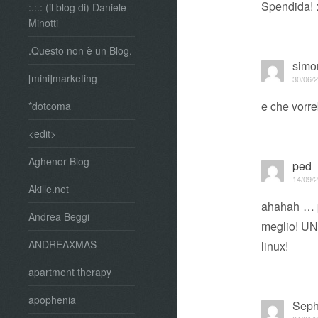
Spendida! :
:.:.: (il blog di) Daniele
Minotti
.Questo non è un Blog.
simo
[mini]marketing
30/06/2
e che vorre
*dotcoma
<edit>
Aghenor Blog
ped
14/09/2
Akille.net
ahahah … p
Andrea Beggi
meglio! UN
ANDREAXMAS
linux!
apartment therapy
apophenia
Seph