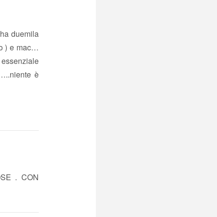
 ha duemila
tro ) e mac…
 essenziale
o…..niente è
OSE . CON