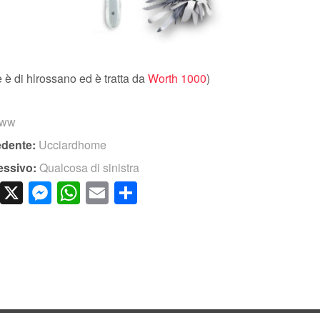
 è di hlrossano ed è tratta da
Worth 1000
)
www
edente:
Ucciardhome
essivo:
Qualcosa di sinistra
cebook
LinkedIn
X
Messenger
WhatsApp
Email
Condividi