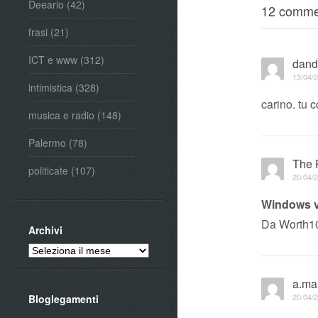
Deeario
(42)
12 comme
frasi
(21)
ICT e www
(312)
dand
13/04/2
intimistica
(328)
carino. tu 
musica e radio
(148)
Palermo
(78)
The 
politicate
(107)
20/04/2
Windows v
Da Worth10
Archivi
Archivi
a.ma
20/04/2
Bloglegamenti