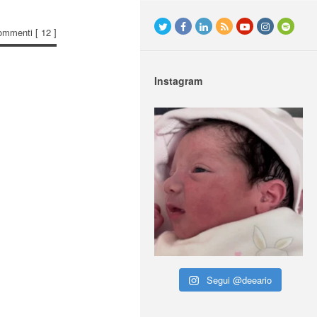
ommenti
[ 12 ]
Instagram
Segui @deeario