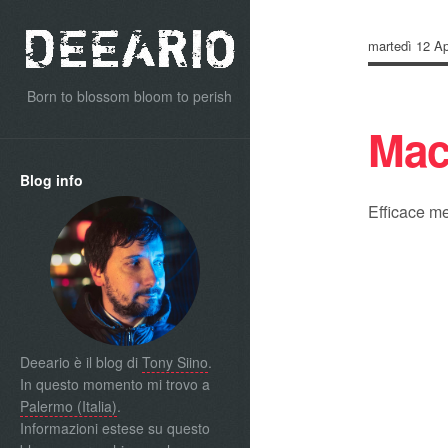
martedì 12 Ap
Born to blossom bloom to perish
Mac
Blog info
Efficace m
Deeario è il blog di
Tony Siino
.
In questo momento mi trovo a
Palermo (Italia)
.
Informazioni estese su questo