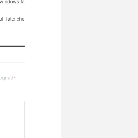
 windows fà
.
ll fatto che
segnati
*