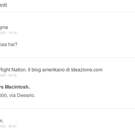
nti
yna
005 - 18:19
cosa hai?
Right Nation. Il blog amerikano di Ideazione.com
005 - 00:35
s Macintosh.
00, via Deeario.
n.
005 - 00:37