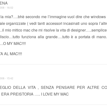
ENA
008 - 16:02
 la mia?….bhè secondo me l’immagine vuol dire che windows
e organizzate ( vedi tanti accessori incasinati uno sopra l’al
 mio mitico mac che mi risolve la vita di designer…..semplice
a liscio…tutto funziona alla grande….tutto è a portata di man
….O MY MAC!!!!
A AL MAC!!!!
008 - 15:42
EGLIO DELLA VITA , SENZA PENSARE PER ALTRE C
ERA PREISTORIA ….. I LOVE MY MAC