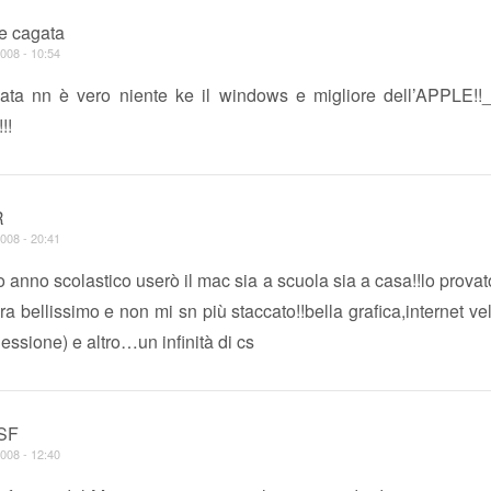
e cagata
008 - 10:54
ata nn è vero niente ke il windows e migliore dell’APPLE!
!!
R
008 - 20:41
mo anno scolastico userò il mac sia a scuola sia a casa!!lo prova
a bellissimo e non mi sn più staccato!!bella grafica,internet v
nessione) e altro…un infinità di cs
SF
008 - 12:40