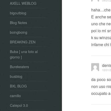
04/01/2
AXELL WEBLOG
haha…che c
bigoutblog
E anche s
Blog Notes
uno che ne
poi io mi 
boingboing
k su winz
BREAKING ZEN
infame chi h
Buba [ una foto al
giorno ]
deni
Burekeaters
12/01/2
busblog
da poco son
non uso nie
BXL BLOG
occupato a 
camillo
Catepol 3.0