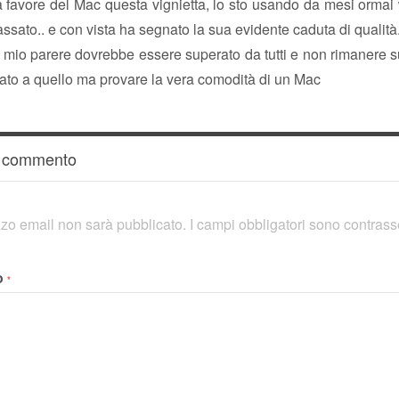
a favore del Mac questa vignietta, lo sto usando da mesi ormai
assato.. e con vista ha segnato la sua evidente caduta di qualità
io parere dovrebbe essere superato da tutti e non rimanere su
ato a quello ma provare la vera comodità di un Mac
n commento
rizzo email non sarà pubblicato.
I campi obbligatori sono contras
o
*