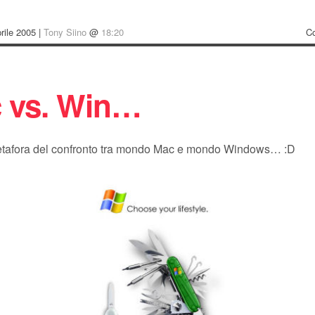
rile 2005 |
Tony Siino
@
18:20
C
 vs. Win…
etafora del confronto tra mondo Mac e mondo Windows… :D