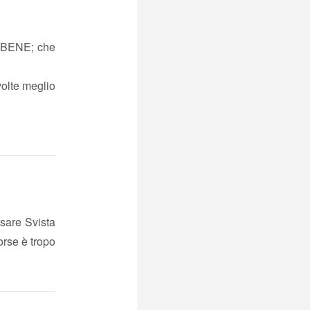
 BENE; che
olte meglio
usare Svista
orse è tropo