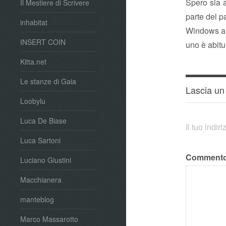
Spero sia 
Il Mestiere di Scrivere
parte del p
inhabitat
Windows a m
INSERT COIN
uno è abitu
Kitta.net
Le stanze di Gaia
Lascia u
Loobylu
Luca De Biase
Il tuo indi
Luca Sartoni
Comment
Luciano Giustini
Macchianera
manteblog
Marco Massarotto