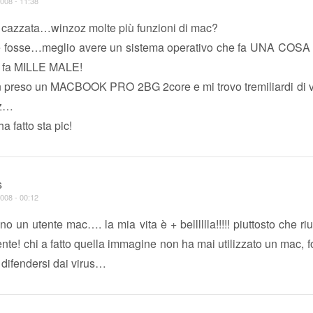
008 - 11:38
azzata…winzoz molte più funzioni di mac?
e fosse…meglio avere un sistema operativo che fa UNA COSA
 fa MILLE MALE!
sn preso un MACBOOK PRO 2BG 2core e mi trovo tremiliardi di v
oz…
a fatto sta pic!
s
008 - 00:12
o un utente mac…. la mia vita è + belllllla!!!!! piuttosto che ri
nte! chi a fatto quella immagine non ha mai utilizzato un mac, f
difendersi dai virus…