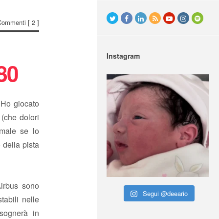
Commenti
[ 2 ]
Instagram
80
. Ho giocato
 (che dolori
male se lo
 della pista
Airbus sono
Segui @deeario
abili nelle
isognerà in