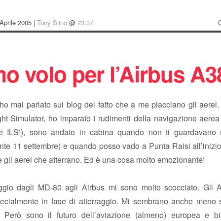
Aprile 2005 |
Tony Siino
@
23:37
mo volo per l’Airbus A3
o mai parlato sul blog del fatto che a me piacciano gli aerei
ght Simulator, ho imparato i rudimenti della navigazione aerea
 ILS!), sono andato in cabina quando non ti guardavano 
nte 11 settembre) e quando posso vado a Punta Raisi all’inizio
 gli aerei che atterrano. Ed è una cosa molto emozionante!
gio dagli MD-80 agli Airbus mi sono molto scocciato. Gli 
pecialmente in fase di atterraggio. Mi sembrano anche meno st
. Però sono il futuro dell’aviazione (almeno) europea e b