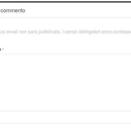
n commento
rizzo email non sarà pubblicato.
I campi obbligatori sono contras
o
*