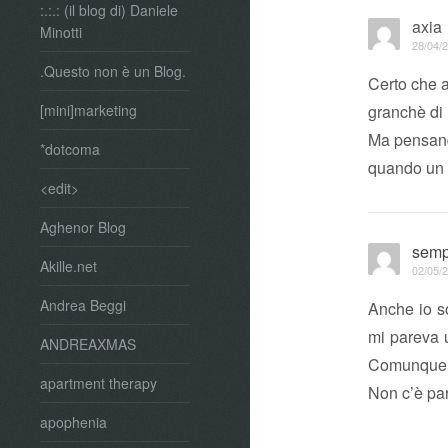
:.:.: (il blog di) Daniele
axia
Minotti
28/04/2
.Questo non è un Blog.
Certo che a
granchè di 
[mini]marketing
Ma pensando
*dotcoma
quando un 
<edit>
Aghenor Blog
semp
Akille.net
02/05/2
Andrea Beggi
Anche io so
mi pareva u
ANDREAXMAS
Comunque g
apartment therapy
Non c’è pa
apophenia