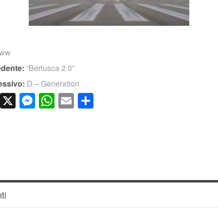
www
edente:
“Berlusca 2.0”
essivo:
D – Generation
cebook
LinkedIn
X
Messenger
WhatsApp
Email
Condividi
ti