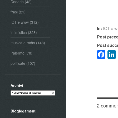
Deeario
(42)
frasi
(21)
ICT e www
(312)
In:
ICT e 
intimistica
(328)
Post prec
musica e radio
(148)
Post succ
Fa
Palermo
(78)
politicate
(107)
Archivi
Archivi
2 commen
Bloglegamenti