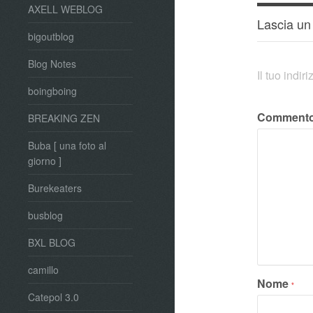
AXELL WEBLOG
Lascia u
bigoutblog
Blog Notes
Il tuo indi
boingboing
Comment
BREAKING ZEN
Buba [ una foto al
giorno ]
Burekeaters
busblog
BXL BLOG
camillo
Nome
*
Catepol 3.0