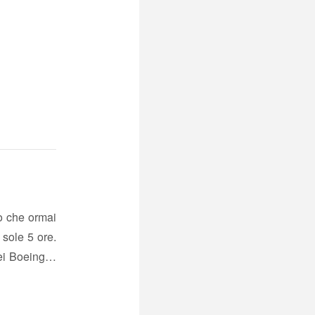
to che ormai
 sole 5 ore.
dei Boeing…