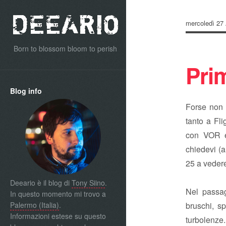
mercoledì 27 
Born to blossom bloom to perish
Pri
Blog info
Forse non h
tanto a Fli
con VOR e
chiedevi (a
25 a vedere
Deeario è il blog di
Tony Siino
.
Nel passag
In questo momento mi trovo a
Palermo (Italia)
.
bruschi, s
Informazioni estese su questo
turbolenze