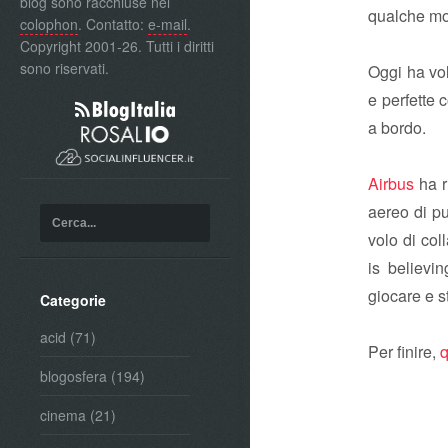
blog sono racchiuse nel
qualche mo
colophon
. Contatto:
e-mail
.
Copyright 2001-26. Tutti i diritti
sono riservati.
Oggi ha vol
e perfette 
a bordo.
Airbus
ha r
aereo di p
volo di co
is believin
giocare e 
Categorie
acid
(71)
Per finire,
q
blogosfera
(194)
cinema
(21)