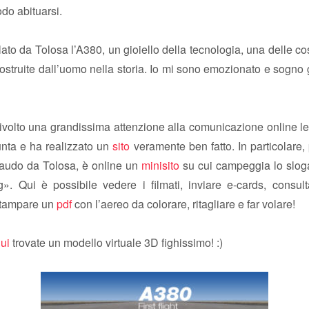
do abituarsi.
ato da Tolosa l’A380, un gioiello della tecnologia, una delle co
costruite dall’uomo nella storia. Io mi sono emozionato e sogno g
ivolto una grandissima attenzione alla comunicazione online le
unta e ha realizzato un
sito
veramente ben fatto. In particolare, 
llaudo da Tolosa, è online un
minisito
su cui campeggia lo slo
g». Qui è possibile vedere i filmati, inviare e-cards, consulta
stampare un
pdf
con l’aereo da colorare, ritagliare e far volare!
ui
trovate un modello virtuale 3D fighissimo! :)