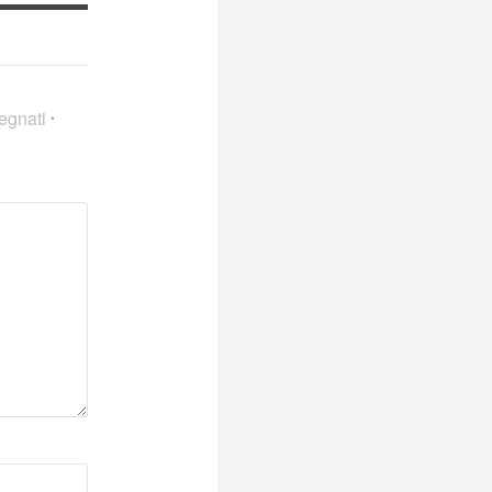
segnati
*