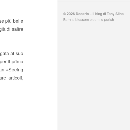
© 2026
Deeario – il blog di Tony Siino
Born to blossom bloom to perish
se più belle
ià di salire
gata al suo
per il primo
gan «Seeing
re articoli,