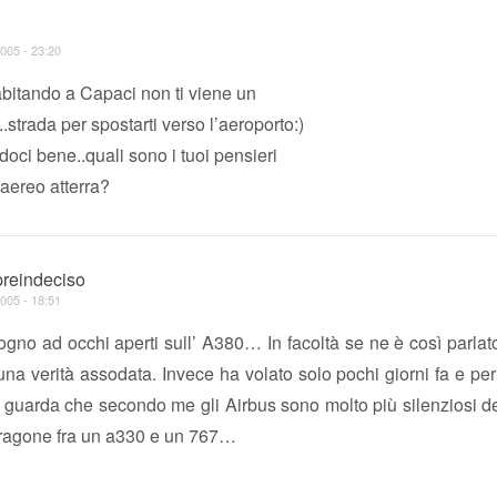
005 - 23:20
bitando a Capaci non ti viene un
..strada per spostarti verso l’aeroporto:)
ci bene..quali sono i tuoi pensieri
aereo atterra?
reindeciso
005 - 18:51
gno ad occhi aperti sull’ A380… In facoltà se ne è così parla
na verità assodata. Invece ha volato solo pochi giorni fa e per
uarda che secondo me gli Airbus sono molto più silenziosi 
ragone fra un a330 e un 767…