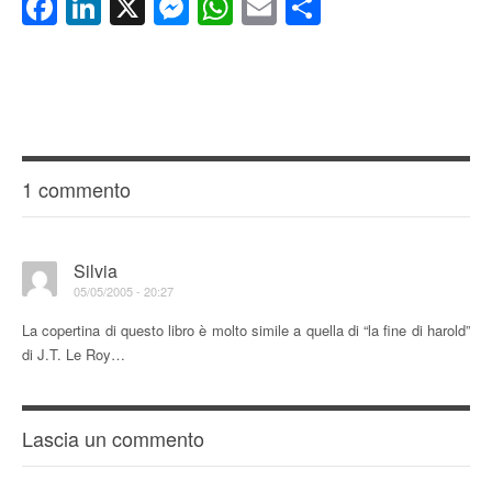
Facebook
LinkedIn
X
Messenger
WhatsApp
Email
Condividi
1 commento
Silvia
05/05/2005 - 20:27
La copertina di questo libro è molto simile a quella di “la fine di harold”
di J.T. Le Roy…
Lascia un commento