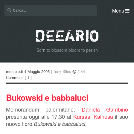
Menu
Born to blossom bloom to perish
mercoledì 4 Maggio 2005 |
Tony Siino
@
2:44
Commenti
[ 1 ]
Bukowski e babbaluci
Memorandum palermitano:
Daniela Gambino
presenta oggi alle 17:30 al
Kursaal Kalhesa
il suo
nuovo libro
.
Bukowski e babbaluci