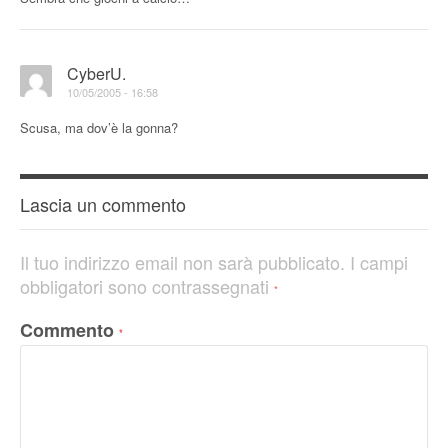
CyberU.
10/05/2005 - 16:58
Scusa, ma dov’è la gonna?
Lascia un commento
Il tuo indirizzo email non sarà pubblicato.
I campi
obbligatori sono contrassegnati
*
Commento
*