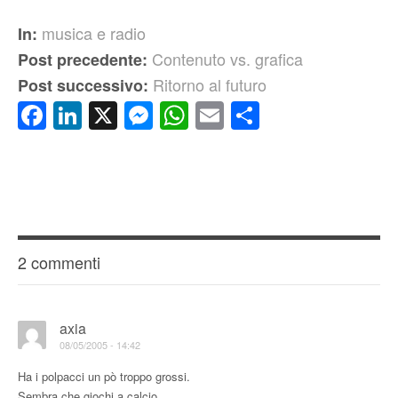
musica e radio
In:
Contenuto vs. grafica
Post precedente:
Ritorno al futuro
Post successivo:
Facebook
LinkedIn
X
Messenger
WhatsApp
Email
Condividi
2 commenti
axia
08/05/2005 - 14:42
Ha i polpacci un pò troppo grossi.
Sembra che giochi a calcio…