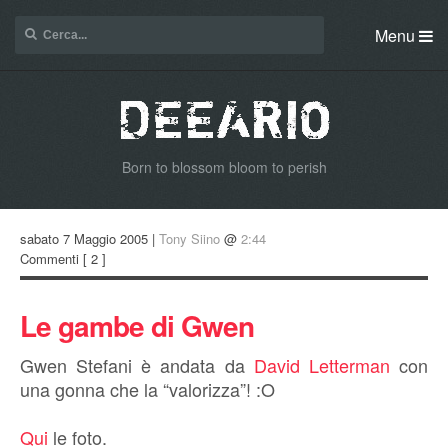
Menu
Born to blossom bloom to perish
sabato 7 Maggio 2005 |
Tony Siino
@
2:44
Commenti
[ 2 ]
Le gambe di Gwen
Gwen Stefani è andata da
David Letterman
con
una gonna che la “valorizza”! :O
Qui
le foto.