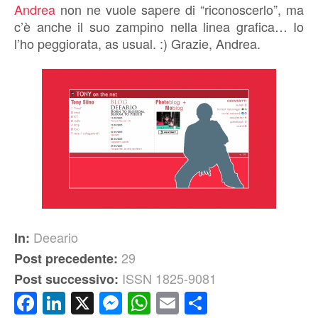
Andrea
non ne vuole sapere di “riconoscerlo”, ma
c’è anche il suo zampino nella linea grafica… Io
l’ho peggiorata, as usual. :) Grazie, Andrea.
Deeario
In:
29
Post precedente:
ISSN 1825-9081
Post successivo:
Facebook
LinkedIn
X
Messenger
WhatsApp
Email
Condividi