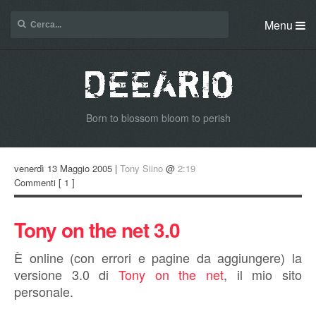
Menu
Born to blossom bloom to perish
venerdì 13 Maggio 2005 |
Tony Siino
@
2:19
Commenti
[ 1 ]
Tony on the net 3.0
È online (con errori e pagine da aggiungere) la
versione 3.0 di
Tony on the net
, il mio sito
personale.