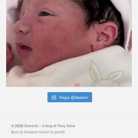
Segui @deeario
© 2026
Deeario – il blog di Tony Siino
Born to blossom bloom to perish