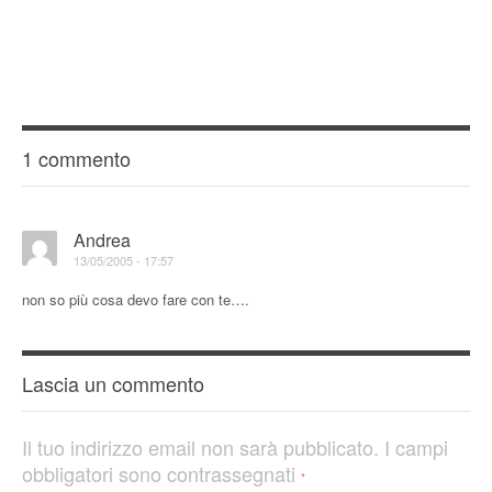
1 commento
Andrea
13/05/2005 - 17:57
non so più cosa devo fare con te….
Lascia un commento
Il tuo indirizzo email non sarà pubblicato.
I campi
obbligatori sono contrassegnati
*