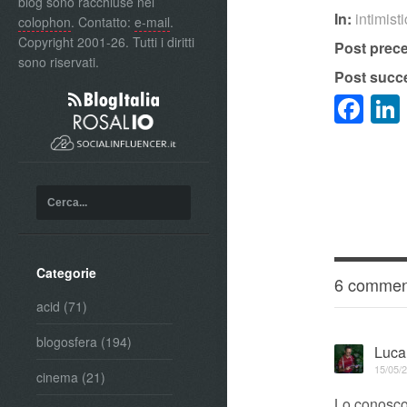
blog sono racchiuse nel
In:
intimist
colophon
. Contatto:
e-mail
.
Copyright 2001-26. Tutti i diritti
Post prec
sono riservati.
Post succ
Fa
Categorie
6 commen
acid
(71)
blogosfera
(194)
Luca
15/05/2
cinema
(21)
Lo conosco 