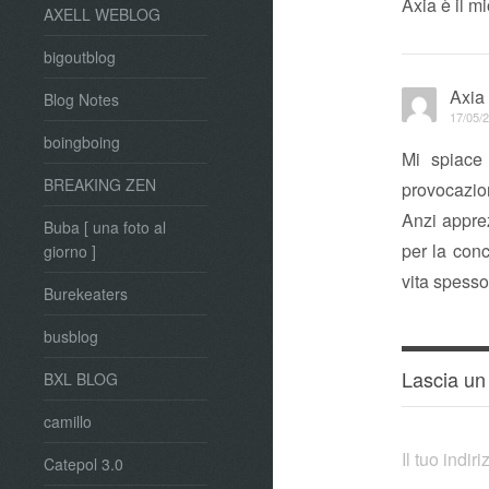
Axia è il m
AXELL WEBLOG
bigoutblog
Axia
Blog Notes
17/05/2
boingboing
Mi spiace 
BREAKING ZEN
provocazio
Anzi appre
Buba [ una foto al
per la conc
giorno ]
vita spesso 
Burekeaters
busblog
Lascia u
BXL BLOG
camillo
Il tuo indi
Catepol 3.0