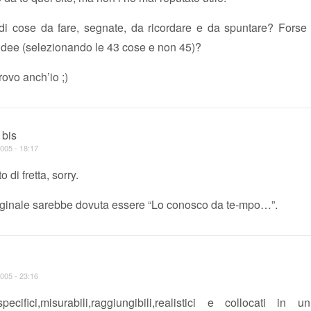
di cose da fare, segnate, da ricordare e da spuntare? Forse e
e idee (selezionando le 43 cose e non 45)?
rovo anch’io ;)
 bis
005 - 18:17
 di fretta, sorry.
riginale sarebbe dovuta essere “Lo conosco da te-mpo…”.
005 - 23:16
specifici,misurabili,raggiungibili,realistici e collocati in 