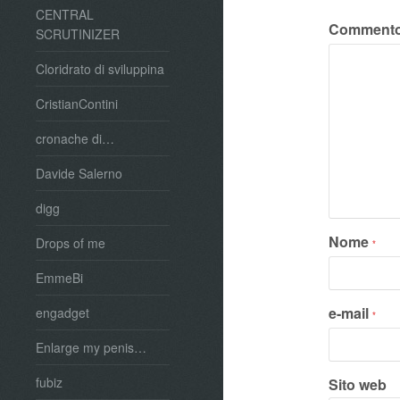
CENTRAL
Comment
SCRUTINIZER
Cloridrato di sviluppina
CristianContini
cronache di…
Davide Salerno
digg
Nome
Drops of me
*
EmmeBi
e-mail
engadget
*
Enlarge my penis…
fubiz
Sito web