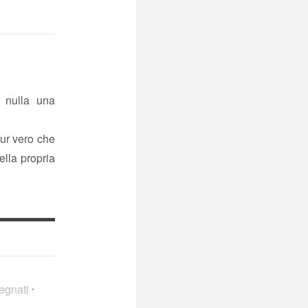
r nulla una
ur vero che
ella propria
segnati
*