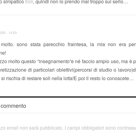
io simpatico
troll
, quindi non lo prendo mai troppo sul serio…
005 - 14:53
molto. sono stata parecchio fraintesa, la mia non era pe
ne!
zzo molto questo “insegnamento”e né faccio ampio uso, ma è p
retizzazione di particolari obiettivi(percorsi di studio o lavoro)d
si rischia di restare soli nella lotta!E poi il resto lo conoscete…
n commento
rizzo email non sarà pubblicato.
I campi obbligatori sono contras