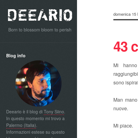
domenica 15 
Born to blossom bloom to perish
43 
Blog info
Mi hanno 
raggiungibi
sono ispira
Man mano 
nuove.
Deeario è il blog di
Tony Siino
.
In questo momento mi trovo a
Palermo (Italia)
.
Mi piace.
Informazioni estese su questo