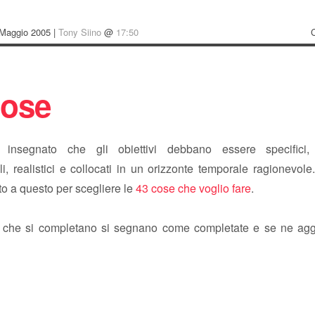
Maggio 2005 |
Tony Siino
@
17:50
cose
insegnato che gli obiettivi debbano essere specifici, m
li, realistici e collocati in un orizzonte temporale ragionevol
to a questo per scegliere le
43 cose che voglio fare
.
che si completano si segnano come completate e se ne agg