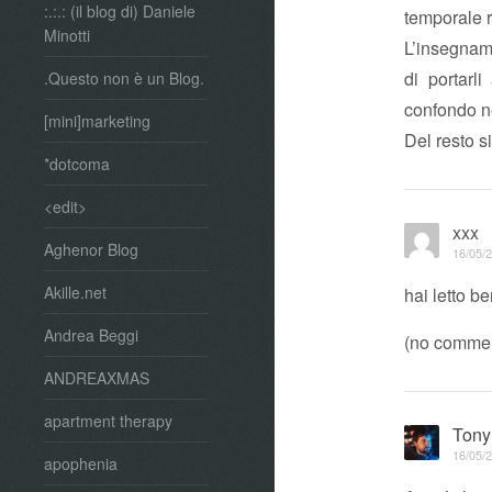
:.:.: (il blog di) Daniele
temporale 
Minotti
L’insegname
di portarl
.Questo non è un Blog.
confondo ne
[mini]marketing
Del resto s
*dotcoma
<edit>
xxx
Aghenor Blog
16/05/2
Akille.net
hai letto b
Andrea Beggi
(no comme
ANDREAXMAS
apartment therapy
Tony
16/05/2
apophenia