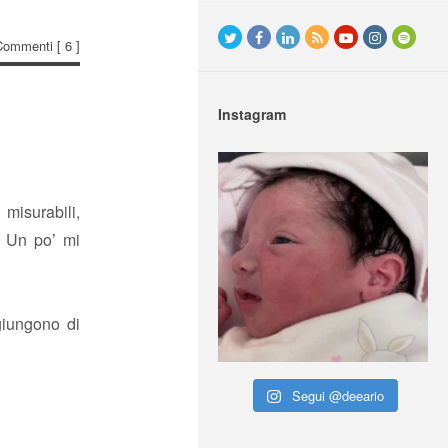
Commenti
[ 6 ]
Instagram
isurabili,
e. Un po’ mi
iungono di
Segui @deeario