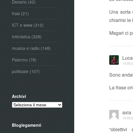
Deeario
(42)
Una sorta 
frasi
(21)
chiarirsi l
ICT e www
(312)
Magari ci p
intimistica
(328)
musica e radio
(148)
Luca
Palermo
(78)
15/05/2
politicate
(107)
Sono andato
La frase o
Archivi
Archivi
axia
15/05/2
Bloglegamenti
“obiettivi 