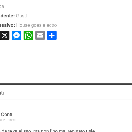
ica
edente:
Gusti
essivo:
House goes electro
cebook
LinkedIn
X
Messenger
WhatsApp
Email
Condividi
ti
 Conti
005 - 18:16
da te quel sito, ma non l’ho mai reputato utile.