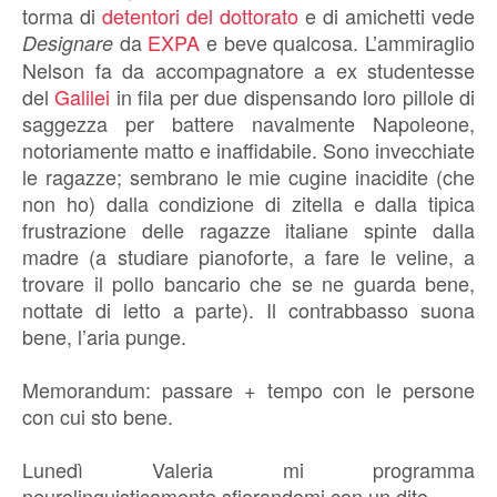
torma di
detentori del dottorato
e di amichetti vede
da
EXPA
e beve qualcosa. L’ammiraglio
Designare
Nelson fa da accompagnatore a ex studentesse
del
Galilei
in fila per due dispensando loro pillole di
saggezza per battere navalmente Napoleone,
notoriamente matto e inaffidabile. Sono invecchiate
le ragazze; sembrano le mie cugine inacidite (che
non ho) dalla condizione di zitella e dalla tipica
frustrazione delle ragazze italiane spinte dalla
madre (a studiare pianoforte, a fare le veline, a
trovare il pollo bancario che se ne guarda bene,
nottate di letto a parte). Il contrabbasso suona
bene, l’aria punge.
Memorandum: passare + tempo con le persone
con cui sto bene.
Lunedì Valeria mi programma
neurolinguisticamente sfiorandomi con un dito.