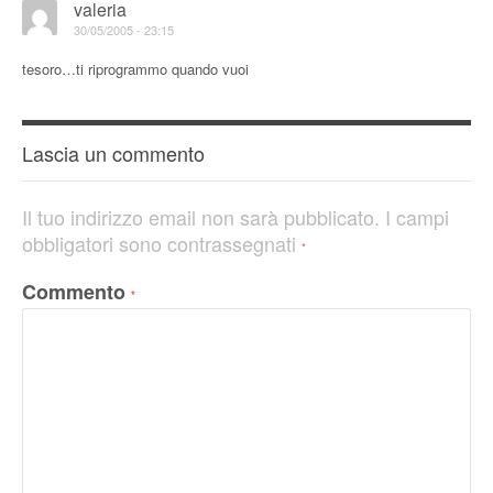
valeria
30/05/2005 - 23:15
tesoro…ti riprogrammo quando vuoi
Lascia un commento
Il tuo indirizzo email non sarà pubblicato.
I campi
obbligatori sono contrassegnati
*
Commento
*