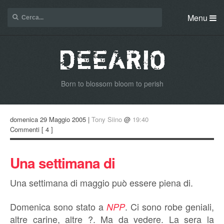
Menu
Born to blossom bloom to perish
domenica 29 Maggio 2005 |
Tony Siino
@
19:40
Commenti
[ 4 ]
Una settimana di
Una settimana di maggio può essere piena di.
Domenica sono stato a
. Ci sono robe geniali,
NPP
altre carine, altre ?. Ma da vedere. La sera la