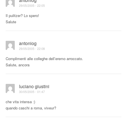
antoniog
29/05/2005 - 22:05
Il pulitzer? Lo spero!
Salute
antoniog
29/05/2005 - 22:08
Complimenti alle colleghe dell’eremo arroccato.
Salute, ancora
luciano giustini
30/05/2005 - 01:47
che vita intensa :)
quando caschi a roma, viveur?