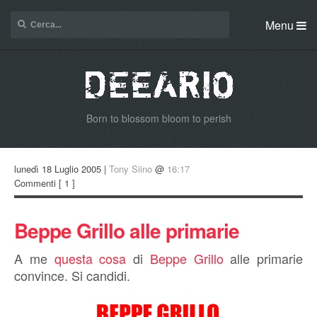
Menu
Born to blossom bloom to perish
lunedì 18 Luglio 2005 |
Tony Siino
@
16:17
Commenti
[ 1 ]
Beppe Grillo alle primarie
A me
questa
cosa
di
Beppe Grillo
alle primarie
convince. Si candidi.