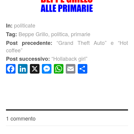
politicate
In:
Beppe Grillo
,
politica
,
primarie
Tag:
“Grand Theft Auto” e “Hot
Post precedente:
coffee”
“Hollaback girl”
Post successivo:
Facebook
LinkedIn
X
Messenger
WhatsApp
Email
Condividi
1 commento