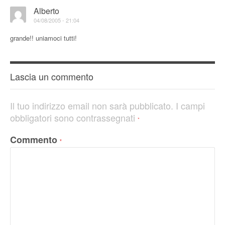
Alberto
04/08/2005 - 21:04
grande!! uniamoci tutti!
Lascia un commento
Il tuo indirizzo email non sarà pubblicato.
I campi
obbligatori sono contrassegnati
*
Commento
*