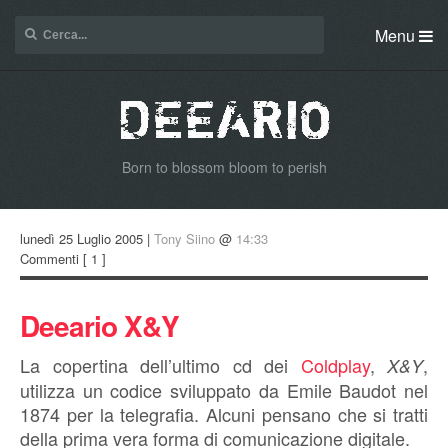
Menu
Born to blossom bloom to perish
lunedì 25 Luglio 2005 |
Tony Siino
@
14:33
Commenti
[ 1 ]
Deeario X&Y
La copertina dell’ultimo cd dei
Coldplay
,
,
X&Y
utilizza un codice sviluppato da Emile Baudot nel
1874 per la telegrafia. Alcuni pensano che si tratti
della prima vera forma di comunicazione digitale.