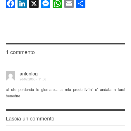
Facebook
LinkedIn
X
Messenger
WhatsApp
Email
Condividi
1 commento
antoniog
26/07/2005 - 11:58
ci sto perdendo le giornate….la mia produttivita’ e’ andata a farsi
benedire
Lascia un commento