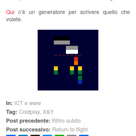
Qui
c’è un generatore per scrivere quello che
volete.
ICT e www
In:
Coldplay
,
X&Y
Tag:
Ritiro subito
Post precedente:
Return to flight
Post successivo: