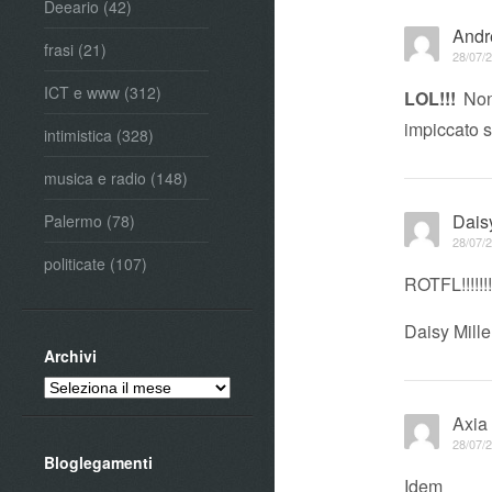
Deeario
(42)
Andr
frasi
(21)
28/07/2
ICT e www
(312)
LOL!!!
Non 
impiccato 
intimistica
(328)
musica e radio
(148)
Daisy
Palermo
(78)
28/07/2
politicate
(107)
ROTFL!!!!!!!!!!!
Daisy Mille
Archivi
Archivi
Axia
28/07/2
Bloglegamenti
Idem