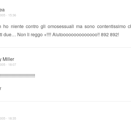
ea
005 - 15:36
ho niente contro gli omosessuali ma sono contentissimo c
sti due… Non li reggo +!!!! Aiutoooooooooooooo!! 892 892!
 Miller
005 - 18:07
!!!!!!!!!!!!!!!!!!!!!!!!!!
r
005 - 18:35