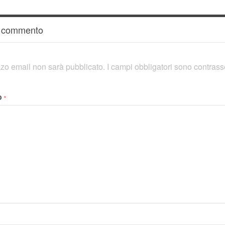
n commento
rizzo email non sarà pubblicato.
I campi obbligatori sono contras
o
*