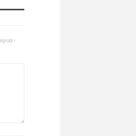
segnati
*