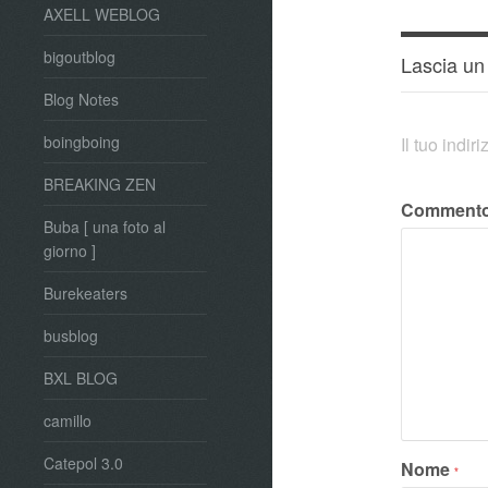
AXELL WEBLOG
bigoutblog
Lascia u
Blog Notes
boingboing
Il tuo indi
BREAKING ZEN
Comment
Buba [ una foto al
giorno ]
Burekeaters
busblog
BXL BLOG
camillo
Catepol 3.0
Nome
*