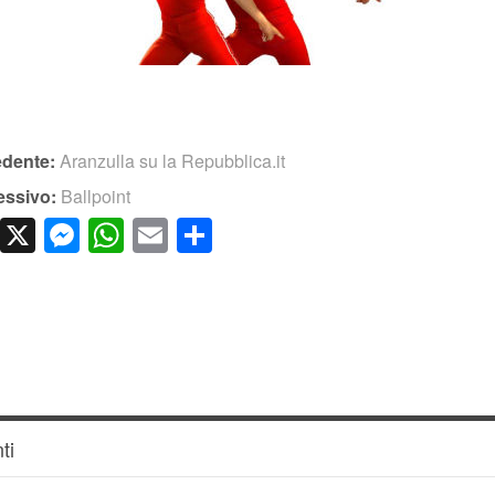
edente:
Aranzulla su la Repubblica.it
essivo:
Ballpoint
cebook
LinkedIn
X
Messenger
WhatsApp
Email
Condividi
ti