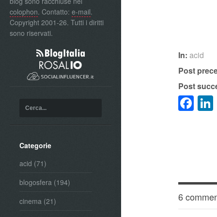
blog sono racchiuse nel
colophon
. Contatto:
e-mail
.
Copyright 2001-26. Tutti i diritti
sono riservati.
In:
acid
Post prec
Post succ
Fa
Categorie
acid
(71)
blogosfera
(194)
6 commen
cinema
(21)