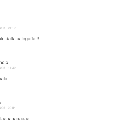
005 - 01:12
o dalla categoria!!!
gnolo
005 - 11:30
nata
a
005 - 22:54
falaaaaaaaaaaa