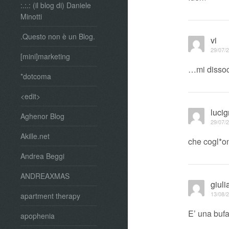
:.:.: (il blog di) Daniele
Minotti
.Questo non è un Blog.
vi
29/07/2
[mini]marketing
…mi dissoci
*dotcoma
<edit>
luci
Aghenor Blog
29/07/2
Akille.net
che cogl*o
Andrea Beggi
ANDREAXMAS
giuli
13/08/2
apartment therapy
E’ una bu
apophenia