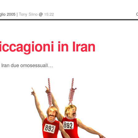
glio 2005 |
Tony Siino
@
15:22
ccagioni in Iran
in Iran due omosessuali…