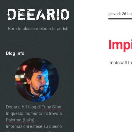
giovedì 28 Lu
Born to blossom bloom to perish
Impi
Blog info
Impiccati 
Deeario è il blog di
Tony Siino
.
In questo momento mi trovo a
Palermo (Italia)
.
Informazioni estese su questo