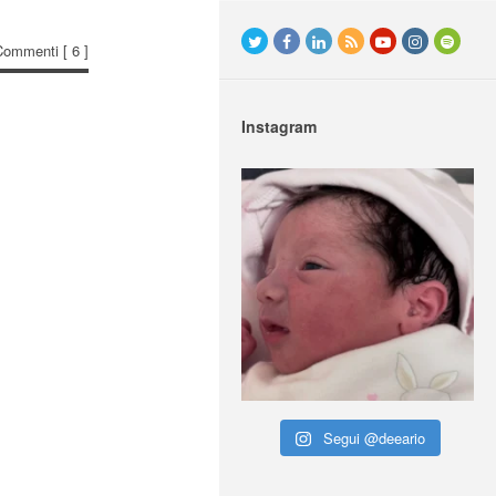
Commenti
[ 6 ]
Instagram
Segui @deeario