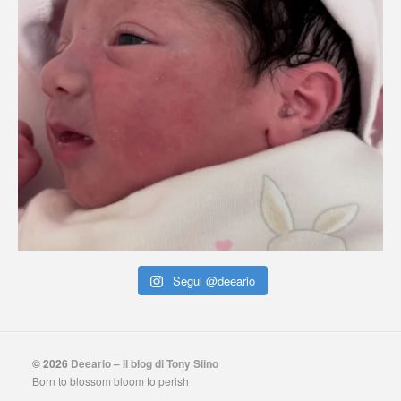
Segui @deeario
© 2026
Deeario – il blog di Tony Siino
Born to blossom bloom to perish