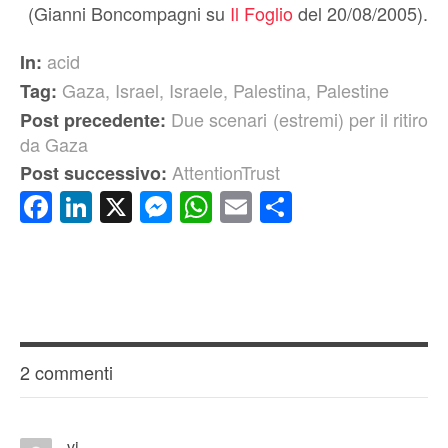
(Gianni Boncompagni su
Il Foglio
del 20/08/2005).
acid
In:
Gaza
,
Israel
,
Israele
,
Palestina
,
Palestine
Tag:
Due scenari (estremi) per il ritiro
Post precedente:
da Gaza
AttentionTrust
Post successivo:
Facebook
LinkedIn
X
Messenger
WhatsApp
Email
Condividi
2 commenti
vi