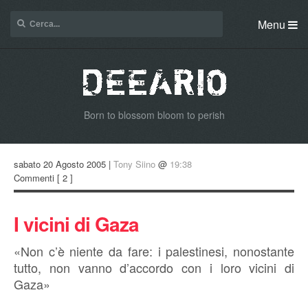
Menu
Born to blossom bloom to perish
sabato 20 Agosto 2005 |
Tony Siino
@
19:38
Commenti
[ 2 ]
I vicini di Gaza
«Non c’è niente da fare: i palestinesi, nonostante
tutto, non vanno d’accordo con i loro vicini di
Gaza»