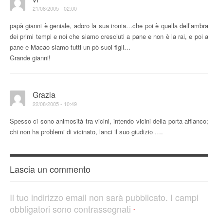
21/08/2005 - 02:00
papà gianni è geniale, adoro la sua ironia…che poi è quella dell’ambra
dei primi tempi e noi che siamo cresciuti a pane e non è la rai, e poi a
pane e Macao siamo tutti un pò suoi figli…
Grande gianni!
Grazia
22/08/2005 - 10:49
Spesso ci sono animosità tra vicini, intendo vicini della porta affianco;
chi non ha problemi di vicinato, lanci il suo giudizio ….
Lascia un commento
Il tuo indirizzo email non sarà pubblicato.
I campi
obbligatori sono contrassegnati
*